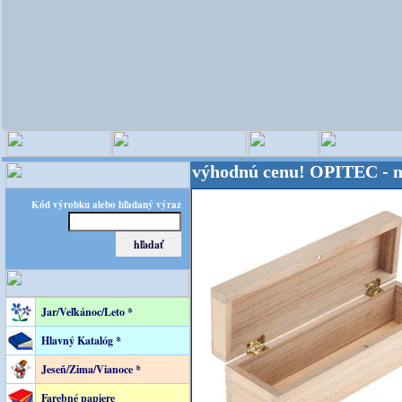
veta - Kvalita za výhodnú cenu!
OPITEC - majster k
Kód výrobku alebo hľadaný výraz
Jar/Veľkánoc/Leto *
Hlavný Katalóg *
Jeseň/Zima/Vianoce *
Farebné papiere