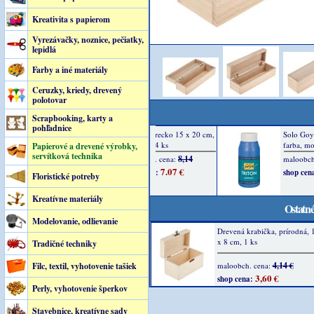
Kreativita s papierom
Vyrezávačky, noznice, pečiatky,
lepidlá
Farby a iné materiály
Ceruzky, kriedy, drevený
polotovar
Scrapbooking, karty a
pohľadnice
Papierové a drevené výrobky,
servítková technika
Floristické potreby
Kreatívne materiály
Ostatné
Modelovanie, odlievanie
Drevená krabička, prírodná, 1
x 8 cm, 1 ks
Tradičné techniky
4,14 €
Filc, textil, vyhotovenie tašiek
maloobch. cena:
3,60 €
shop cena:
Perly, vyhotovenie šperkov
Stavebnice, kreatívne sady