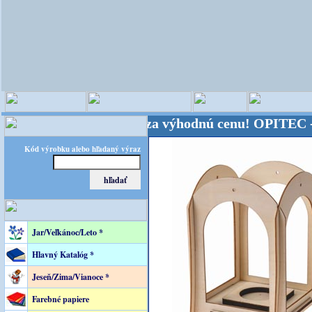
 sveta - Kvalita za výhodnú cenu!
OPITEC - majster
Kód výrobku alebo hľadaný výraz
Jar/Veľkánoc/Leto *
Hlavný Katalóg *
Jeseň/Zima/Vianoce *
Farebné papiere