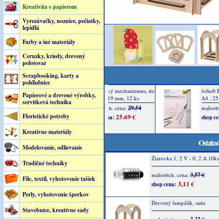
Kreativita s papierom
Vyrezávačky, noznice, pečiatky,
lepidlá
Farby a iné materiály
Ceruzky, kriedy, drevený
polotovar
Scrapbooking, karty a
pohľadnice
Papierové a drevené výrobky,
servítková technika
Floristické potreby
Kreatívne materiály
Ostatné
Modelovanie, odlievanie
Žiarovka 1, 2 V - 0, 2 A 10ks
Tradičné techniky
3,57 €
maloobch. cena:
Filc, textil, vyhotovenie tašiek
3,11 €
shop cena:
Perly, vyhotovenie šperkov
Drevený lampášik, sada
Stavebnice, kreatívne sady