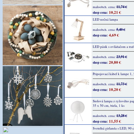
11,74 €
maloobch. cena:
10,21 €
shop cena:
LED nočná lampa
5,40 €
maloobch. cena:
4,69 €
shop cena:
LED pásik s ovládačom a traf
23,91 €
maloobch. cena:
20,80 €
shop cena:
Pripojovací kábel k lampe 1, 
11,73 €
maloobch. cena:
10,20 €
shop cena:
Stolová lampa z ryžového pap
35 x 50 cm, biela, 1 ks
13,28 €
maloobch. cena:
11,55 €
shop cena:
Sveteľná girlanda s LED, 90 