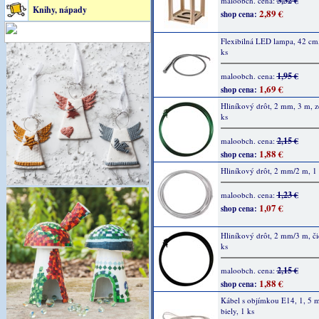
3,32 €
maloobch. cena:
Knihy, nápady
2,89 €
shop cena:
Flexibilná LED lampa, 42 cm,
ks
1,95 €
maloobch. cena:
1,69 €
shop cena:
Hliníkový drôt, 2 mm, 3 m, z
ks
2,15 €
maloobch. cena:
1,88 €
shop cena:
Hliníkový drôt, 2 mm/2 m, 1 
1,23 €
maloobch. cena:
1,07 €
shop cena:
Hliníkový drôt, 2 mm/3 m, či
ks
2,15 €
maloobch. cena:
1,88 €
shop cena:
Kábel s objímkou E14, 1, 5 
biely, 1 ks