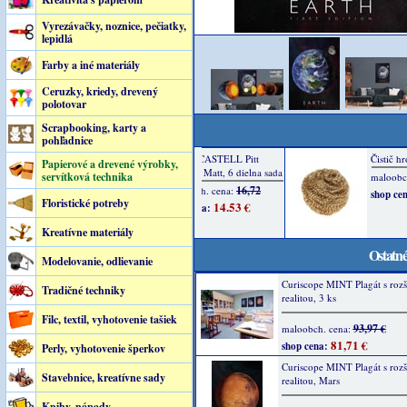
Vyrezávačky, noznice, pečiatky,
lepidlá
Farby a iné materiály
Ceruzky, kriedy, drevený
polotovar
Scrapbooking, karty a
pohľadnice
Papierové a drevené výrobky,
servítková technika
Floristické potreby
Kreatívne materiály
Ostatné
Modelovanie, odlievanie
Curiscope MINT Plagát s rozš
Tradičné techniky
realitou, 3 ks
Filc, textil, vyhotovenie tašiek
93,97 €
maloobch. cena:
81,71 €
shop cena:
Perly, vyhotovenie šperkov
Curiscope MINT Plagát s rozš
Stavebnice, kreatívne sady
realitou, Mars
Knihy, nápady