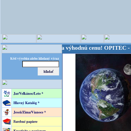
sveta - Kvalita za výhodnú cenu!
OPITEC - majster 
Kód výrobku alebo hľadaný výraz
Jar/Veľkánoc/Leto *
Hlavný Katalóg *
Jeseň/Zima/Vianoce *
Farebné papiere
Kreativita s papierom