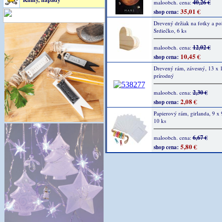
40,26 €
maloobch. cena:
35,01 €
shop cena:
Drevený držiak na fotky a po
Srdiečko, 6 ks
12,02 €
maloobch. cena:
10,45 €
shop cena:
Drevený rám, závesný, 13 x 
prírodný
2,30 €
maloobch. cena:
2,08 €
shop cena:
Papierový rám, girlanda, 9 x 
10 ks
6,67 €
maloobch. cena:
5,80 €
shop cena: