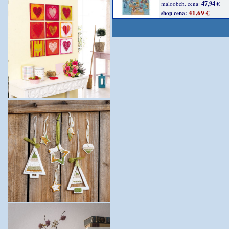
47,94 €
maloobch. cena:
41,69 €
shop cena: