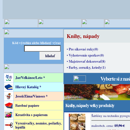
Knihy, nápady
Kód výrobku alebo hľadaný výraz
• Pre sikovné ruky(0)
• Vyhotovenie sperkov(0)
• Majstrovať dekorovať(8)
• Farby, ceruzky, kriedy(1)
Vyberte si z na
Jar/Veľkánoc/Leto *
Hlavný Katalóg *
Jeseň/Zima/Vianoce *
Knihy, nápady vetky produkty
Farebné papiere
Kreativita s papierom
Šablóny na techniku pyrograf
Vyrezávačky, noznice, pečiatky,
15,96 €
maloobch. cena:
lepidlá