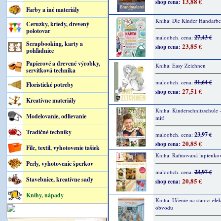
13,88 €
shop cena:
Farby a iné materiály
Kniha: Die Kinder Handarbei
Ceruzky, kriedy, drevený
polotovar
27,43 €
maloobch. cena:
Scrapbooking, karty a
23,85 €
shop cena:
pohľadnice
Papierové a drevené výrobky,
Kniha: Easy Zeichnen
servítková technika
31,64 €
maloobch. cena:
Floristické potreby
27,51 €
shop cena:
Kreatívne materiály
Kniha: Kinderschnitzschule -
Modelovanie, odlievanie
mit!
Tradičné techniky
23,97 €
maloobch. cena:
20,85 €
shop cena:
Filc, textil, vyhotovenie tašiek
Kniha: Rafinovaná lupienkov
Perly, vyhotovenie šperkov
23,97 €
maloobch. cena:
Stavebnice, kreatívne sady
20,85 €
shop cena:
Knihy, nápady
Kniha: Učenie na stanici ele
obvodu