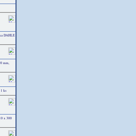
ačka DAHLE
00 mm,
 1 ks
10 x 300