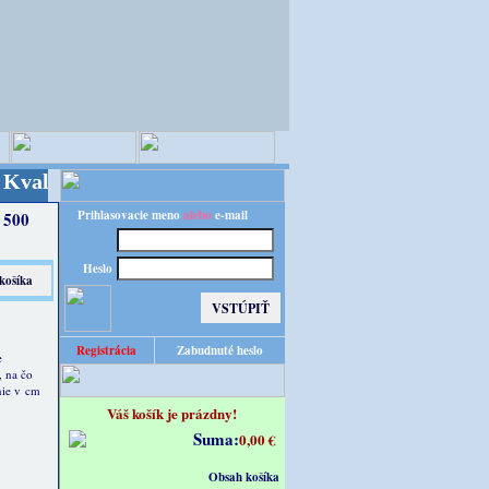
a za výhodnú cenu!
Prihlasovacie meno
alebo
e-mail
, 500
Heslo
Registrácia
Zabudnuté heslo
e
 na čo
anie v cm
Váš košík je prázdny!
Suma:
0,00 €
Obsah košíka