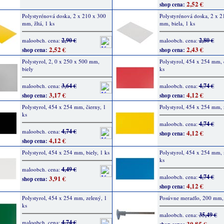
2,52 €
shop cena:
Polystyrénová doska, 2 x 210 x 300
Polystyrénová doska, 2 x 2
mm, žltá, 1 ks
mm, biela, 1 ks
2,90 €
2,80 €
maloobch. cena:
maloobch. cena:
2,52 €
2,43 €
shop cena:
shop cena:
Polystyrol, 2, 0 x 250 x 500 mm,
Polystyrol, 454 x 254 mm, 
biely
ks
3,64 €
4,74 €
maloobch. cena:
maloobch. cena:
3,17 €
4,12 €
shop cena:
shop cena:
Polystyrol, 454 x 254 mm, čierny, 1
Polystyrol, 454 x 254 mm, ž
ks
4,74 €
maloobch. cena:
4,74 €
maloobch. cena:
4,12 €
shop cena:
4,12 €
shop cena:
Polystyrol, 454 x 254 mm, biely, 1 ks
Polystyrol, 454 x 254 mm,
ks
4,49 €
maloobch. cena:
4,74 €
maloobch. cena:
3,91 €
shop cena:
4,12 €
shop cena:
Polystyrol, 454 x 254 mm, zelený, 1
Posúvne meradlo, 200 mm, 
ks
35,49 €
maloobch. cena:
4,74 €
maloobch. cena:
30,85 €