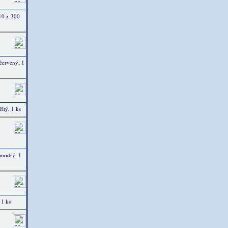
10 x 300
červený, 1
ltý, 1 ks
 modrý, 1
1 ks