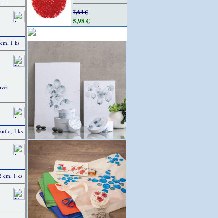
7,64 €
5,98 €
 cm, 1 ks
ové
idlo, 1 ks
2 cm, 1 ks