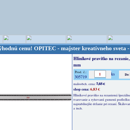
 cenu!
OPITEC - majster kreatívneho sveta - Kvalit
Hliníkové pravítko na rezanie
mm
Prod. č.:
ks
305719
7,85 €
maloobch. cena:
6,83 €
shop cena:
Hliníkové pravítko na rezaniemá špeciáln
tvarovanie a ryhovanú gumenú podložku,
najstabilnejšie držanie pri rezaní. Škálov
a inch.