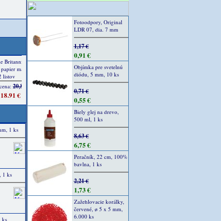
Fotoodpory, Original
LDR 07, dia. 7 mm
1,17 €
0,91 €
Objímka pre svetelnú
diódu, 5 mm, 10 ks
0,71 €
0,55 €
Biely glej na drevo,
500 ml, 1 ks
mm, 1 ks
8,63 €
6,75 €
Peračník, 22 cm, 100%
bavlna, 1 ks
 1 ks
2,21 €
1,73 €
Zažehlovacie korálky,
červené, ø 5 x 5 mm,
6.000 ks
 ks