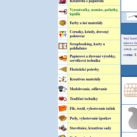
Kreativita s papierom
Vyrezávačky, noznice, pečiatky,
lepidlá
Farby a iné materiály
Ceruzky, kriedy, drevený
polotovar
Scrapbooking, karty a
pohľadnice
Papierové a drevené výrobky,
servítková technika
Floristické potreby
Kreatívne materiály
Modelovanie, odlievanie
Tradičné techniky
Filc, textil, vyhotovenie tašiek
Perly, vyhotovenie šperkov
Stavebnice, kreatívne sady