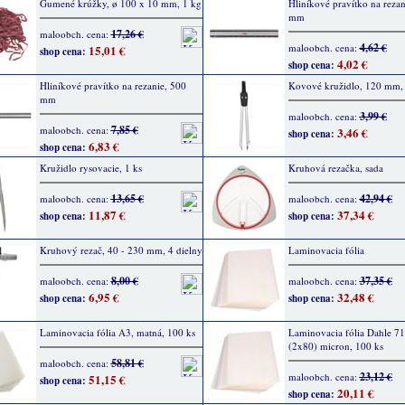
Gumené krúžky, ø 100 x 10 mm, 1 kg
Hliníkové pravítko na rezan
mm
17,26 €
maloobch. cena:
4,62 €
maloobch. cena:
15,01 €
shop cena:
4,02 €
shop cena:
Hliníkové pravítko na rezanie, 500
Kovové kružidlo, 120 mm, 
mm
3,99 €
maloobch. cena:
7,85 €
maloobch. cena:
3,46 €
shop cena:
6,83 €
shop cena:
Kružidlo rysovacie, 1 ks
Kruhová rezačka, sada
13,65 €
42,94 €
maloobch. cena:
maloobch. cena:
11,87 €
37,34 €
shop cena:
shop cena:
Kruhový rezač, 40 - 230 mm, 4 dielny
Laminovacia fólia
8,00 €
37,35 €
maloobch. cena:
maloobch. cena:
6,95 €
32,48 €
shop cena:
shop cena:
Laminovacia fólia A3, matná, 100 ks
Laminovacia fólia Dahle 7
(2x80) micron, 100 ks
58,81 €
maloobch. cena:
23,12 €
maloobch. cena:
51,15 €
shop cena:
20,11 €
shop cena: