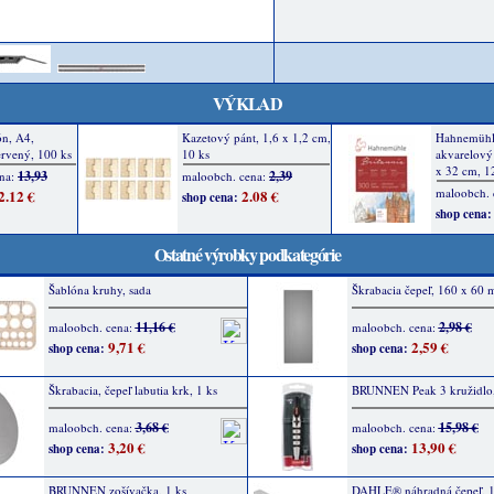
VÝKLAD
Ostatné výrobky podkategórie
Šablóna kruhy, sada
Škrabacia čepeľ, 160 x 60 
11,16 €
2,98 €
maloobch. cena:
maloobch. cena:
9,71 €
2,59 €
shop cena:
shop cena:
Škrabacia, čepeľ labutia krk, 1 ks
BRUNNEN Peak 3 kružidlo,
3,68 €
15,98 €
maloobch. cena:
maloobch. cena:
3,20 €
13,90 €
shop cena:
shop cena:
BRUNNEN zošívačka, 1 ks
DAHLE® náhradná čepeľ, 1