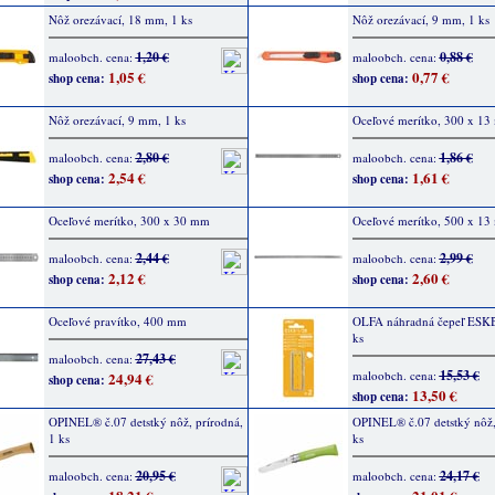
Nôž orezávací, 18 mm, 1 ks
Nôž orezávací, 9 mm, 1 ks
1,20 €
0,88 €
maloobch. cena:
maloobch. cena:
1,05 €
0,77 €
shop cena:
shop cena:
Nôž orezávací, 9 mm, 1 ks
Oceľové merítko, 300 x 1
2,80 €
1,86 €
maloobch. cena:
maloobch. cena:
2,54 €
1,61 €
shop cena:
shop cena:
Oceľové merítko, 300 x 30 mm
Oceľové merítko, 500 x 1
2,44 €
2,99 €
maloobch. cena:
maloobch. cena:
2,12 €
2,60 €
shop cena:
shop cena:
Oceľové pravítko, 400 mm
OLFA náhradná čepeľ ESKB
ks
27,43 €
maloobch. cena:
15,53 €
maloobch. cena:
24,94 €
shop cena:
13,50 €
shop cena:
OPINEL® č.07 detstký nôž, prírodná,
OPINEL® č.07 detstký nôž,
1 ks
ks
20,95 €
24,17 €
maloobch. cena:
maloobch. cena: