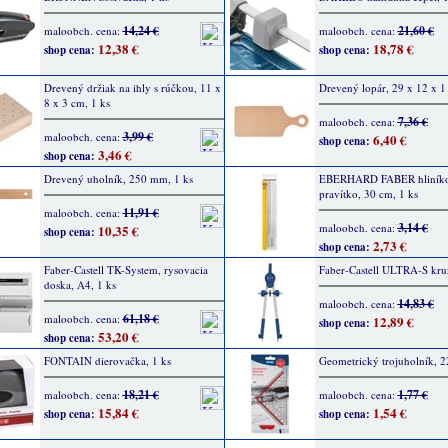
14,24 €
21,60 €
maloobch. cena:
maloobch. cena:
12,38 €
18,78 €
shop cena:
shop cena:
Drevený držiak na ihly s rúčkou, 11 x
Drevený lopár, 29 x 12 x 1
8 x 3 cm, 1 ks
7,36 €
maloobch. cena:
3,99 €
maloobch. cena:
6,40 €
shop cena:
3,46 €
shop cena:
Drevený uholník, 250 mm, 1 ks
EBERHARD FABER hliník
pravítko, 30 cm, 1 ks
11,91 €
maloobch. cena:
3,14 €
maloobch. cena:
10,35 €
shop cena:
2,73 €
shop cena:
Faber-Castell TK-System, rysovacia
Faber-Castell ULTRA-S kruž
doska, A4, 1 ks
14,83 €
maloobch. cena:
61,18 €
maloobch. cena:
12,89 €
shop cena:
53,20 €
shop cena:
FONTAIN dierovačka, 1 ks
Geometrický trojuholník, 2
18,21 €
1,77 €
maloobch. cena:
maloobch. cena:
15,84 €
1,54 €
shop cena:
shop cena: