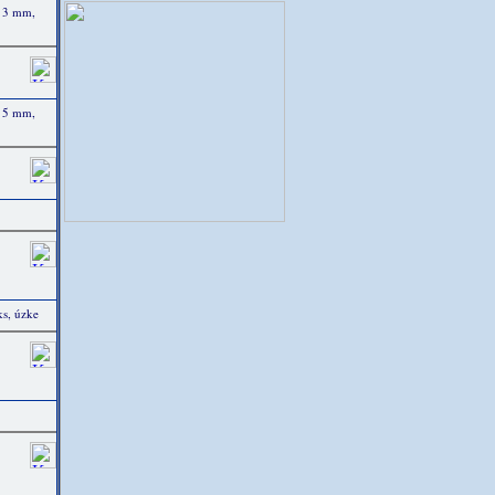
 3 mm,
 5 mm,
s, úzke