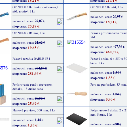
18,21 €
21,01 €
shop cena:
shop cena:
OPINEL® č.07 Junior outdoorový
OPINEL® č.07 nôž, 1 ks
nôž, modrý, 1 ks
20,95 €
maloobch. cena:
29,07 €
maloobch. cena:
18,21 €
shop cena:
25,28 €
shop cena:
OPINEL® č.08 nôž, 1 ks
Páková profesionálna rez
561
21,62 €
maloobch. cena:
497,36 €
maloobch. cena:
19,65 €
shop cena:
460,52 €
shop cena:
Páková rezačka DAHLE 534
Penová doska, 6 x 250 x 5
biela, 1 ks
304,19 €
maloobch. cena:
1,54 €
maloobch. cena:
281,66 €
shop cena:
1,33 €
shop cena:
Perforovacie perá v drevenom
Pero na perforáciu, 85 mm,
držiaku, 13 dielna sada
1,04 €
maloobch. cena:
28,52 €
maloobch. cena:
0,90 €
shop cena:
25,69 €
shop cena:
Plastové pravítko, 300 mm, 1 ks
Polystyrénová doska, 2 x 2
mm, čierna, 1 ks
1,44 €
maloobch. cena:
2,90 €
maloobch. cena:
1,25 €
shop cena: