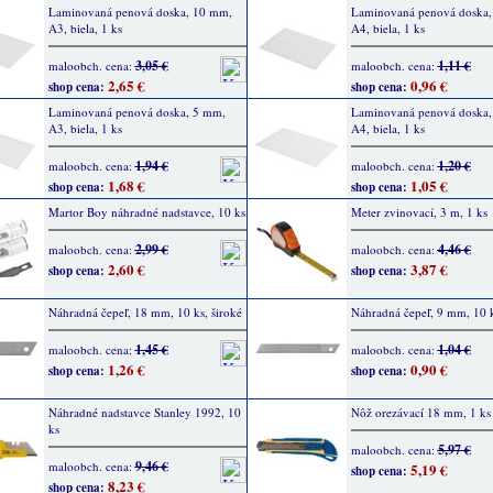
Laminovaná penová doska, 10 mm,
Laminovaná penová doska,
A3, biela, 1 ks
A4, biela, 1 ks
3,05 €
1,11 €
maloobch. cena:
maloobch. cena:
2,65 €
0,96 €
shop cena:
shop cena:
Laminovaná penová doska, 5 mm,
Laminovaná penová doska,
A3, biela, 1 ks
A4, biela, 1 ks
1,94 €
1,20 €
maloobch. cena:
maloobch. cena:
1,68 €
1,05 €
shop cena:
shop cena:
Martor Boy náhradné nadstavce, 10 ks
Meter zvinovací, 3 m, 1 ks
2,99 €
4,46 €
maloobch. cena:
maloobch. cena:
2,60 €
3,87 €
shop cena:
shop cena:
Náhradná čepeľ, 18 mm, 10 ks, široké
Náhradná čepeľ, 9 mm, 10 k
1,45 €
1,04 €
maloobch. cena:
maloobch. cena:
1,26 €
0,90 €
shop cena:
shop cena:
Náhradné nadstavce Stanley 1992, 10
Nôž orezávací 18 mm, 1 ks
ks
5,97 €
maloobch. cena:
9,46 €
maloobch. cena:
5,19 €
shop cena:
8,23 €
shop cena: