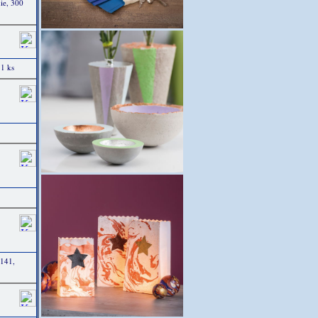
ie, 300
1 ks
1141,