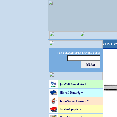
 - majster kreatívneho sveta - Kvalita za výhodnú
Kód výrobku alebo hľadaný výraz
Jar/Veľkánoc/Leto *
Hlavný Katalóg *
Jeseň/Zima/Vianoce *
Farebné papiere