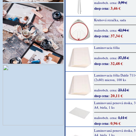
3,99 €
maloobch. cena:
3,46 €
shop cena:
Kruhová rezačka, sada
42,94 €
maloobch. cena:
37,34 €
shop cena:
Laminovacia fólia
37,35 €
maloobch. cena:
32,48 €
shop cena:
Laminovacia fólia Dahle 711
(2x80) micron, 100 ks
23,12 €
maloobch. cena:
20,11 €
shop cena:
Laminovaná penová doska, 
A4, biela, 1 ks
1,11 €
maloobch. cena:
0,96 €
shop cena:
Laminovaná penová doska, 
A4, biela, 1 ks