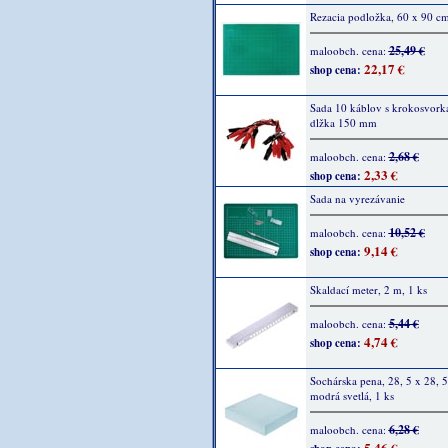
Rezacia podložka, 60 x 90 cm
25,49 €
maloobch. cena:
22,17 €
shop cena:
Sada 10 káblov s krokosvork
dlžka 150 mm
2,68 €
maloobch. cena:
2,33 €
shop cena:
Sada na vyrezávanie
10,52 €
maloobch. cena:
9,14 €
shop cena:
Skaldací meter, 2 m, 1 ks
5,44 €
maloobch. cena:
4,74 €
shop cena:
Sochárska pena, 28, 5 x 28, 5
modrá svetlá, 1 ks
6,28 €
maloobch. cena:
5,46 €