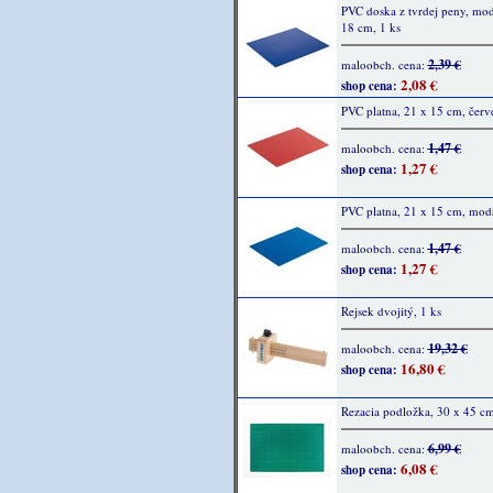
PVC doska z tvrdej peny, mod
18 cm, 1 ks
2,39 €
maloobch. cena:
2,08 €
shop cena:
PVC platna, 21 x 15 cm, červ
1,47 €
maloobch. cena:
1,27 €
shop cena:
PVC platna, 21 x 15 cm, modr
1,47 €
maloobch. cena:
1,27 €
shop cena:
Rejsek dvojitý, 1 ks
19,32 €
maloobch. cena:
16,80 €
shop cena:
Rezacia podložka, 30 x 45 cm
6,99 €
maloobch. cena:
6,08 €
shop cena: