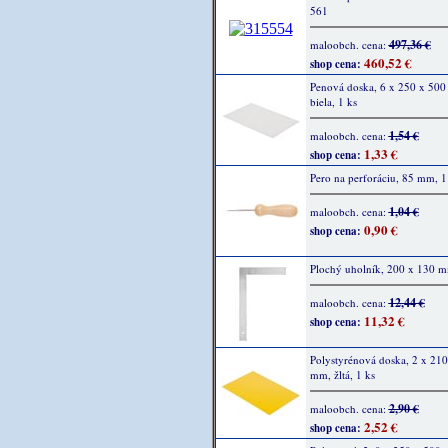
561
497,36 €
maloobch. cena:
460,52 €
shop cena:
Penová doska, 6 x 250 x 50
biela, 1 ks
1,54 €
maloobch. cena:
1,33 €
shop cena:
Pero na perforáciu, 85 mm, 1
1,04 €
maloobch. cena:
0,90 €
shop cena:
Plochý uholník, 200 x 130 
12,44 €
maloobch. cena:
11,32 €
shop cena:
Polystyrénová doska, 2 x 210
mm, žltá, 1 ks
2,90 €
maloobch. cena:
2,52 €
shop cena: