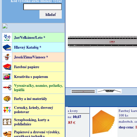
Kód výrobku alebo hľadaný výraz
Jar/Veľkánoc/Leto *
Hlavný Katalóg *
Jeseň/Zima/Vianoce *
Farebné papiere
Kreativita s papierom
Vyrezávačky, noznice, pečiatky,
lepidlá
Farby a iné materiály
Ceruzky, kriedy, drevený
polotovar
Scrapbooking, karty a
pohľadnice
Papierové a drevené výrobky,
servítková technika