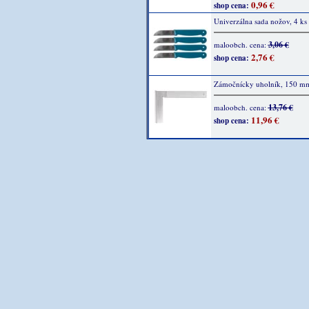
0,96 €
shop cena:
Univerzálna sada nožov, 4 ks
3,06 €
maloobch. cena:
2,76 €
shop cena:
Zámočnícky uholník, 150 m
13,76 €
maloobch. cena:
11,96 €
shop cena: