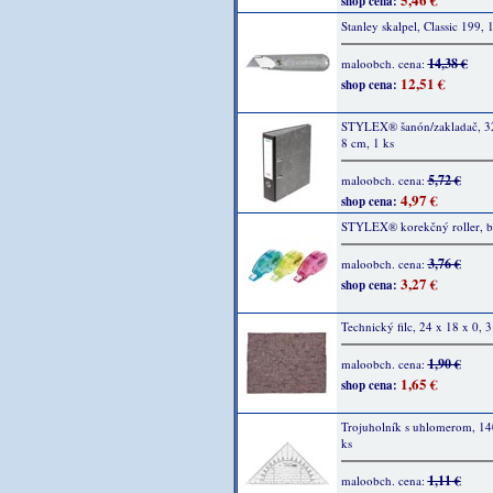
shop cena:
Stanley skalpel, Classic 199, 
14,38 €
maloobch. cena:
12,51 €
shop cena:
STYLEX® šanón/zakladač, 32
8 cm, 1 ks
5,72 €
maloobch. cena:
4,97 €
shop cena:
STYLEX® korekčný roller, bi
3,76 €
maloobch. cena:
3,27 €
shop cena:
Technický filc, 24 x 18 x 0, 3
1,90 €
maloobch. cena:
1,65 €
shop cena:
Trojuholník s uhlomerom, 1
ks
1,11 €
maloobch. cena: