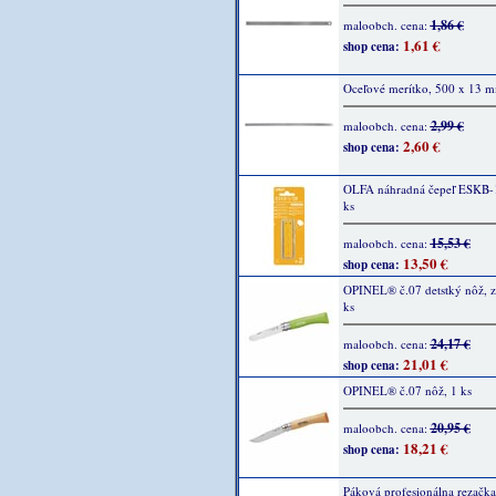
1,86 €
maloobch. cena:
1,61 €
shop cena:
Oceľové merítko, 500 x 13 
2,99 €
maloobch. cena:
2,60 €
shop cena:
OLFA náhradná čepeľ ESKB-1
ks
15,53 €
maloobch. cena:
13,50 €
shop cena:
OPINEL® č.07 detstký nôž, z
ks
24,17 €
maloobch. cena:
21,01 €
shop cena:
OPINEL® č.07 nôž, 1 ks
20,95 €
maloobch. cena:
18,21 €
shop cena:
Páková profesionálna rezač