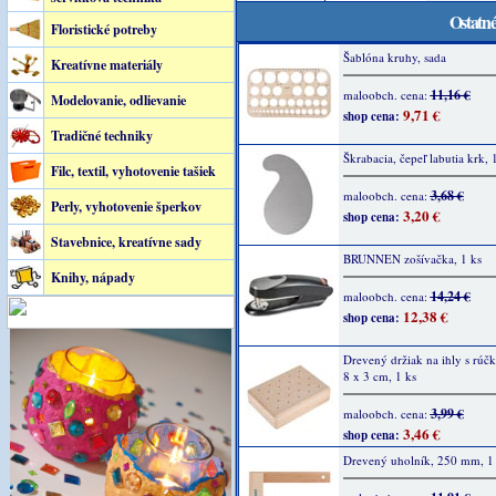
Ostatné
Floristické potreby
Šablóna kruhy, sada
Kreatívne materiály
11,16 €
maloobch. cena:
Modelovanie, odlievanie
9,71 €
shop cena:
Tradičné techniky
Škrabacia, čepeľ labutia krk, 
Filc, textil, vyhotovenie tašiek
3,68 €
maloobch. cena:
Perly, vyhotovenie šperkov
3,20 €
shop cena:
Stavebnice, kreatívne sady
BRUNNEN zošívačka, 1 ks
Knihy, nápady
14,24 €
maloobch. cena:
12,38 €
shop cena:
Drevený držiak na ihly s rúč
8 x 3 cm, 1 ks
3,99 €
maloobch. cena:
3,46 €
shop cena:
Drevený uholník, 250 mm, 1