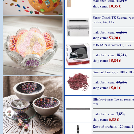
11,91 €
maloobch. cena:
10,35 €
shop cena:
Faber-Castell TK-System, rys
doska, A4, 1 ks
61,18 €
maloobch. cena:
53,20 €
shop cena:
FONTAIN dierovačka, 1 ks
18,21 €
maloobch. cena:
15,84 €
shop cena:
Gumené krúžky, ø 100 x 10 
17,26 €
maloobch. cena:
15,01 €
shop cena:
Hliníkové pravítko na rezanie
mm
7,85 €
maloobch. cena:
6,83 €
shop cena:
Kovové kružidlo, 120 mm, 1