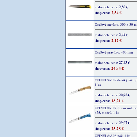
2,80 €
maloobch. cena:
2,54 €
shop cena:
Oceľové merítko, 300 x 30 
2,44 €
maloobch. cena:
2,12 €
shop cena:
Oceľové pravítko, 400 mm
27,43 €
maloobch. cena:
24,94 €
shop cena:
OPINEL® č.07 detstký nôž, p
1 ks
20,95 €
maloobch. cena:
18,21 €
shop cena:
OPINEL® č.07 Junior outdo
nôž, modrý, 1 ks
29,07 €
maloobch. cena:
25,28 €
shop cena:
OPINEL® č.08 nôž, 1 ks