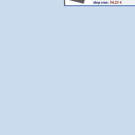
34,21 €
shop cena: