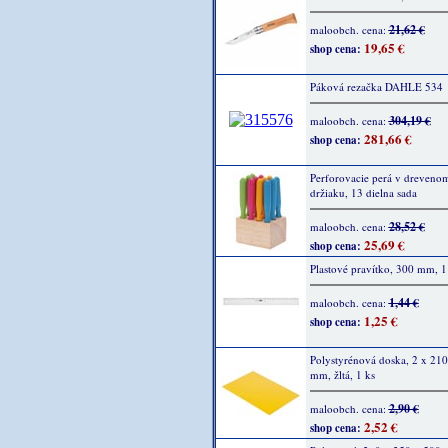
21,62 €
maloobch. cena:
19,65 €
shop cena:
Páková rezačka DAHLE 534
304,19 €
maloobch. cena:
281,66 €
shop cena:
Perforovacie perá v dreveno
držiaku, 13 dielna sada
28,52 €
maloobch. cena:
25,69 €
shop cena:
Plastové pravítko, 300 mm, 1
1,44 €
maloobch. cena:
1,25 €
shop cena:
Polystyrénová doska, 2 x 210
mm, žltá, 1 ks
2,90 €
maloobch. cena:
2,52 €
shop cena: