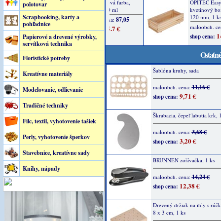
polotovar
Scrapbooking, karty a
pohľadnice
Papierové a drevené výrobky,
servítková technika
Ostatné
Floristické potreby
Šablóna kruhy, sada
Kreatívne materiály
11,16 €
maloobch. cena:
Modelovanie, odlievanie
9,71 €
shop cena:
Tradičné techniky
Škrabacia, čepeľ labutia krk, 
Filc, textil, vyhotovenie tašiek
3,68 €
maloobch. cena:
Perly, vyhotovenie šperkov
3,20 €
shop cena:
Stavebnice, kreatívne sady
BRUNNEN zošívačka, 1 ks
Knihy, nápady
14,24 €
maloobch. cena:
12,38 €
shop cena:
Drevený držiak na ihly s rúč
8 x 3 cm, 1 ks