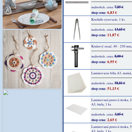
7,85 €
maloobch. cena:
6,83 €
shop cena:
Kružidlo rysovacie, 1 ks
13,65 €
maloobch. cena:
11,87 €
shop cena:
Kruhový rezač, 40 - 230 mm,
8,00 €
maloobch. cena:
6,95 €
shop cena:
Laminovacia fólia A3, matná,
58,81 €
maloobch. cena:
51,15 €
shop cena:
Laminovaná penová doska, 
A3, biela, 1 ks
3,05 €
maloobch. cena:
2,65 €
shop cena:
Laminovaná penová doska, 
A3, biela, 1 ks