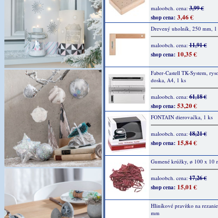
3,99 €
maloobch. cena:
3,46 €
shop cena:
Drevený uholník, 250 mm, 1
11,91 €
maloobch. cena:
10,35 €
shop cena:
Faber-Castell TK-System, rys
doska, A4, 1 ks
61,18 €
maloobch. cena:
53,20 €
shop cena:
FONTAIN dierovačka, 1 ks
18,21 €
maloobch. cena:
15,84 €
shop cena:
Gumené krúžky, ø 100 x 10 
17,26 €
maloobch. cena:
15,01 €
shop cena:
Hliníkové pravítko na rezanie
mm