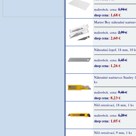
1,94 €
maloobch. cena:
1,68 €
shop cena:
Martor Boy náhradné nadstav
2,99 €
maloobch. cena:
2,60 €
shop cena:
Náhradná čepeľ, 18 mm, 10 ks
1,45 €
maloobch. cena:
1,26 €
shop cena:
Náhradné nadstavce Stanley 
ks
9,46 €
maloobch. cena:
8,23 €
shop cena:
Nôž orezávací, 18 mm, 1 ks
1,20 €
maloobch. cena:
1,05 €
shop cena:
Nôž orezávací, 9 mm, 1 ks