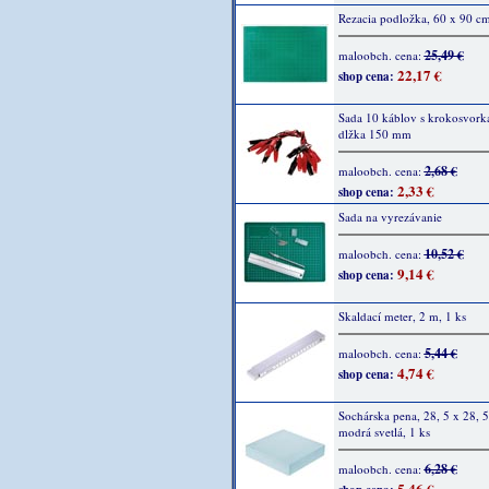
Rezacia podložka, 60 x 90 cm
25,49 €
maloobch. cena:
22,17 €
shop cena:
Sada 10 káblov s krokosvork
dlžka 150 mm
2,68 €
maloobch. cena:
2,33 €
shop cena:
Sada na vyrezávanie
10,52 €
maloobch. cena:
9,14 €
shop cena:
Skaldací meter, 2 m, 1 ks
5,44 €
maloobch. cena:
4,74 €
shop cena:
Sochárska pena, 28, 5 x 28, 5
modrá svetlá, 1 ks
6,28 €
maloobch. cena:
5,46 €