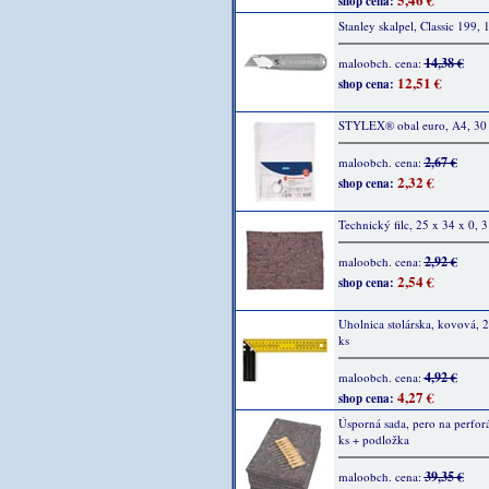
shop cena:
Stanley skalpel, Classic 199, 
14,38 €
maloobch. cena:
12,51 €
shop cena:
STYLEX® obal euro, A4, 30 
2,67 €
maloobch. cena:
2,32 €
shop cena:
Technický filc, 25 x 34 x 0, 3
2,92 €
maloobch. cena:
2,54 €
shop cena:
Uholnica stolárska, kovová,
ks
4,92 €
maloobch. cena:
4,27 €
shop cena:
Úsporná sada, pero na perfor
ks + podložka
39,35 €
maloobch. cena: