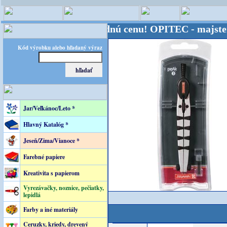
 Kvalita za výhodnú cenu!
OPITEC - majster kreatív
Kód výrobku alebo hľadaný výraz
Jar/Veľkánoc/Leto *
Hlavný Katalóg *
Jeseň/Zima/Vianoce *
Farebné papiere
Kreativita s papierom
Vyrezávačky, noznice, pečiatky,
lepidlá
Farby a iné materiály
Ceruzky, kriedy, drevený