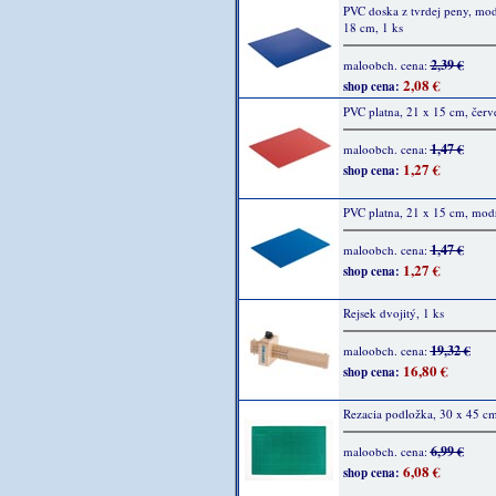
PVC doska z tvrdej peny, mod
18 cm, 1 ks
2,39 €
maloobch. cena:
2,08 €
shop cena:
PVC platna, 21 x 15 cm, červ
1,47 €
maloobch. cena:
1,27 €
shop cena:
PVC platna, 21 x 15 cm, modr
1,47 €
maloobch. cena:
1,27 €
shop cena:
Rejsek dvojitý, 1 ks
19,32 €
maloobch. cena:
16,80 €
shop cena:
Rezacia podložka, 30 x 45 cm
6,99 €
maloobch. cena:
6,08 €
shop cena: