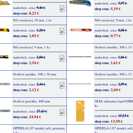
5,97 €
maloobch. cena:
9,46 €
maloobch. cena:
5,19 €
shop cena:
8,23 €
shop cena:
Nôž orezávací, 18 mm, 1 ks
Nôž orezávací, 9 mm, 1 ks
1,20 €
0,88 €
maloobch. cena:
maloobch. cena:
1,05 €
0,77 €
shop cena:
shop cena:
Nôž orezávací, 9 mm, 1 ks
Oceľové merítko, 300 x 1
2,80 €
1,86 €
maloobch. cena:
maloobch. cena:
2,54 €
1,61 €
shop cena:
shop cena:
Oceľové merítko, 300 x 30 mm
Oceľové merítko, 500 x 1
2,44 €
2,99 €
maloobch. cena:
maloobch. cena:
2,12 €
2,60 €
shop cena:
shop cena:
Oceľové pravítko, 400 mm
OLFA náhradná čepeľ ESKB
ks
27,43 €
maloobch. cena:
15,53 €
maloobch. cena:
24,94 €
shop cena:
13,50 €
shop cena:
OPINEL® č.07 detstký nôž, prírodná,
OPINEL® č.07 detstký nôž,
1 ks
ks