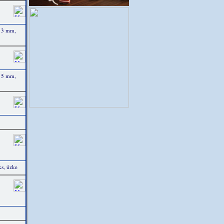
 3 mm,
 5 mm,
s, úzke