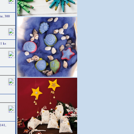
ie, 300
1 ks
1141,