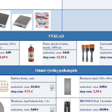
VÝKLAD
Ostatné výrobky podkategórie
Šablóna kruhy, sada
Škrabacia čepeľ, 160 x 60 
11,16 €
2,98 €
maloobch. cena:
maloobch. cena:
9,71 €
2,59 €
shop cena:
shop cena:
Škrabacia, čepeľ labutia krk, 1 ks
BRUNNEN Peak 3 kružidlo,
3,68 €
15,98 €
maloobch. cena:
maloobch. cena: