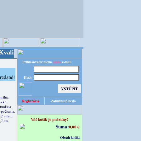
 za výhodnú cenu!
Prihlasovacie meno
alebo
e-mail
Heslo
imálna
Registrácia
Zabudnuté heslo
ické
 funkcia
 počítania.
 2 mikro
Váš košík je prázdny!
,7 cm.
Suma:
0,00 €
Obsah košíka