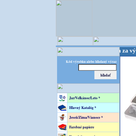
- majster kreatívneho sveta - Kvalita za výhodnú 
Kód výrobku alebo hľadaný výraz
Jar/Veľkánoc/Leto *
Hlavný Katalóg *
Jeseň/Zima/Vianoce *
Farebné papiere