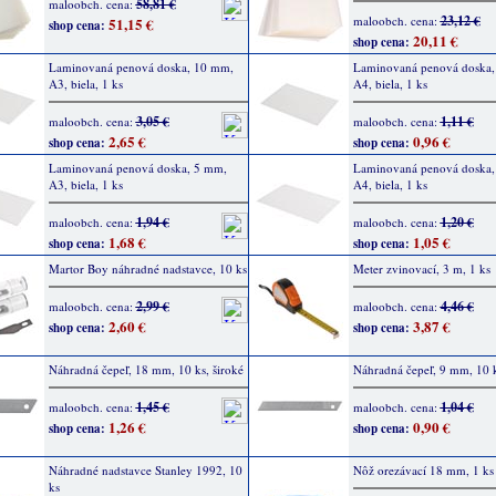
58,81 €
maloobch. cena:
23,12 €
maloobch. cena:
51,15 €
shop cena:
20,11 €
shop cena:
Laminovaná penová doska, 10 mm,
Laminovaná penová doska,
A3, biela, 1 ks
A4, biela, 1 ks
3,05 €
1,11 €
maloobch. cena:
maloobch. cena:
2,65 €
0,96 €
shop cena:
shop cena:
Laminovaná penová doska, 5 mm,
Laminovaná penová doska,
A3, biela, 1 ks
A4, biela, 1 ks
1,94 €
1,20 €
maloobch. cena:
maloobch. cena:
1,68 €
1,05 €
shop cena:
shop cena:
Martor Boy náhradné nadstavce, 10 ks
Meter zvinovací, 3 m, 1 ks
2,99 €
4,46 €
maloobch. cena:
maloobch. cena:
2,60 €
3,87 €
shop cena:
shop cena:
Náhradná čepeľ, 18 mm, 10 ks, široké
Náhradná čepeľ, 9 mm, 10 k
1,45 €
1,04 €
maloobch. cena:
maloobch. cena:
1,26 €
0,90 €
shop cena:
shop cena:
Náhradné nadstavce Stanley 1992, 10
Nôž orezávací 18 mm, 1 ks
ks