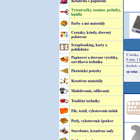
Kreativita s papierom
Vyrezávačky, noznice, pečiatky,
lepidlá
Farby a iné materiály
Ceruzky, kriedy, drevený
polotovar
Scrapbooking, karty a
pohľadnice
Papierové a drevené výrobky,
servítková technika
Floristické potreby
Kreatívne materiály
Modelovanie, odlievanie
Tradičné techniky
Filc, textil, vyhotovenie tašiek
Perly, vyhotovenie šperkov
Stavebnice, kreatívne sady