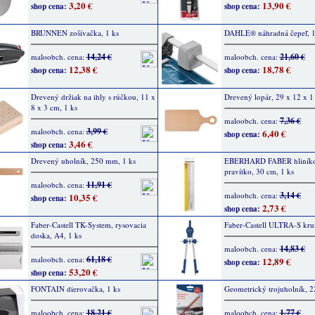
3,20 €
13,90 €
shop cena:
shop cena:
BRUNNEN zošívačka, 1 ks
DAHLE® náhradná čepeľ, 1
14,24 €
21,60 €
maloobch. cena:
maloobch. cena:
12,38 €
18,78 €
shop cena:
shop cena:
Drevený držiak na ihly s rúčkou, 11 x
Drevený lopár, 29 x 12 x 1
8 x 3 cm, 1 ks
7,36 €
maloobch. cena:
3,99 €
maloobch. cena:
6,40 €
shop cena:
3,46 €
shop cena:
Drevený uholník, 250 mm, 1 ks
EBERHARD FABER hliník
pravítko, 30 cm, 1 ks
11,91 €
maloobch. cena:
3,14 €
maloobch. cena:
10,35 €
shop cena:
2,73 €
shop cena:
Faber-Castell TK-System, rysovacia
Faber-Castell ULTRA-S kruž
doska, A4, 1 ks
14,83 €
maloobch. cena:
61,18 €
maloobch. cena:
12,89 €
shop cena:
53,20 €
shop cena:
FONTAIN dierovačka, 1 ks
Geometrický trojuholník, 2
18,21 €
1,77 €
maloobch. cena:
maloobch. cena: