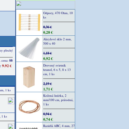
Odpory, 470 Ohm, 10
ks
0,36 €
0,28 €
Akrylové sklo 2 mm,
500 x 40
1,18 €
0,92 €
Drevený svietnik
hranol, 6 x 5, 8 x 13
cm, 1 ks
2,19 €
1,71 €
mm, 1 ks
Kožená šnúrka, 2
mm/100 cm, prírodná,
1 ks
0,94 €
 1 ks
0,74 €
Razidlá ABC, 4 mm, 27