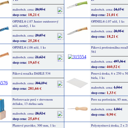
20,95 €
24,17 €
maloobch. cena:
maloobch. cena:
18,21 €
21,01 €
shop cena:
shop cena:
OPINEL® č.07 Junior outdoorový
OPINEL® č.07 nôž, 1 ks
nôž, modrý, 1 ks
20,95 €
maloobch. cena:
29,07 €
maloobch. cena:
18,21 €
shop cena:
25,28 €
shop cena:
OPINEL® č.08 nôž, 1 ks
Páková profesionálna rez
561
21,62 €
maloobch. cena:
497,36 €
maloobch. cena:
19,65 €
shop cena:
460,52 €
shop cena:
Páková rezačka DAHLE 534
Penová doska, 6 x 250 x 5
biela, 1 ks
304,19 €
maloobch. cena:
1,54 €
maloobch. cena:
281,66 €
shop cena:
1,33 €
shop cena:
Perforovacie perá v drevenom
Pero na perforáciu, 85 mm,
držiaku, 13 dielna sada
1,04 €
maloobch. cena:
28,52 €
maloobch. cena:
0,90 €
shop cena:
25,69 €
shop cena:
Plastové pravítko, 300 mm, 1 ks
Polystyrénová doska, 2 x 2