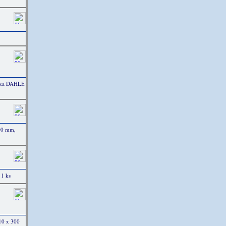
ačka DAHLE
00 mm,
 1 ks
10 x 300