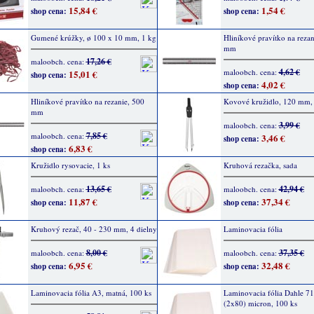
15,84 €
1,54 €
shop cena:
shop cena:
Gumené krúžky, ø 100 x 10 mm, 1 kg
Hliníkové pravítko na rezan
mm
17,26 €
maloobch. cena:
4,62 €
maloobch. cena:
15,01 €
shop cena:
4,02 €
shop cena:
Hliníkové pravítko na rezanie, 500
Kovové kružidlo, 120 mm, 
mm
3,99 €
maloobch. cena:
7,85 €
maloobch. cena:
3,46 €
shop cena:
6,83 €
shop cena:
Kružidlo rysovacie, 1 ks
Kruhová rezačka, sada
13,65 €
42,94 €
maloobch. cena:
maloobch. cena:
11,87 €
37,34 €
shop cena:
shop cena:
Kruhový rezač, 40 - 230 mm, 4 dielny
Laminovacia fólia
8,00 €
37,35 €
maloobch. cena:
maloobch. cena:
6,95 €
32,48 €
shop cena:
shop cena:
Laminovacia fólia A3, matná, 100 ks
Laminovacia fólia Dahle 7
(2x80) micron, 100 ks