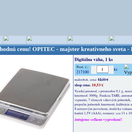
cenu!
OPITEC - majster kreatívneho sveta - Kvalita
Digitálna váha, 1 ks
Prod. č.:
ks
217100
12,11 €
maloobch. cena:
10,53 €
shop cena:
Vysoká presnosť, s presnosťou 0,1 g, max
hmotnosť: 3000g. Funkcia TARE, automat
vypnutie, 7 rôznych váhových jednotiek,
prepočtu jednotiek hmotnosti, kalibrácie a
S nerezovým povrchom, dodávka vrátane
batérií 1,5V (AAA), rozmery: cca 13 x 10
źutujeme celkom vypredané!