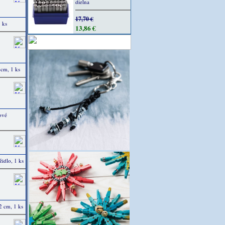
dielna
17,70 €
 ks
13,86 €
 cm, 1 ks
ové
idlo, 1 ks
2 cm, 1 ks