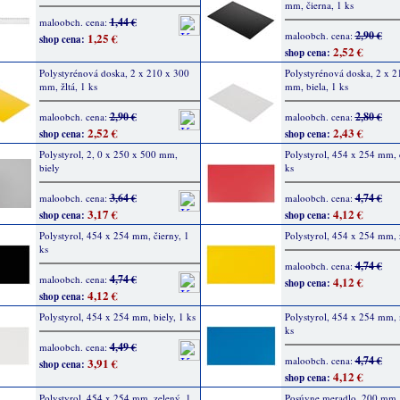
mm, čierna, 1 ks
1,44 €
maloobch. cena:
2,90 €
maloobch. cena:
1,25 €
shop cena:
2,52 €
shop cena:
Polystyrénová doska, 2 x 210 x 300
Polystyrénová doska, 2 x 2
mm, žltá, 1 ks
mm, biela, 1 ks
2,90 €
2,80 €
maloobch. cena:
maloobch. cena:
2,52 €
2,43 €
shop cena:
shop cena:
Polystyrol, 2, 0 x 250 x 500 mm,
Polystyrol, 454 x 254 mm, 
biely
ks
3,64 €
4,74 €
maloobch. cena:
maloobch. cena:
3,17 €
4,12 €
shop cena:
shop cena:
Polystyrol, 454 x 254 mm, čierny, 1
Polystyrol, 454 x 254 mm, ž
ks
4,74 €
maloobch. cena:
4,74 €
maloobch. cena:
4,12 €
shop cena:
4,12 €
shop cena:
Polystyrol, 454 x 254 mm, biely, 1 ks
Polystyrol, 454 x 254 mm,
ks
4,49 €
maloobch. cena:
4,74 €
maloobch. cena:
3,91 €
shop cena:
4,12 €
shop cena:
Polystyrol, 454 x 254 mm, zelený, 1
Posúvne meradlo, 200 mm, 