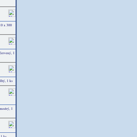
10 x 300
červený, 1
ltý, 1 ks
 modrý, 1
1 ks