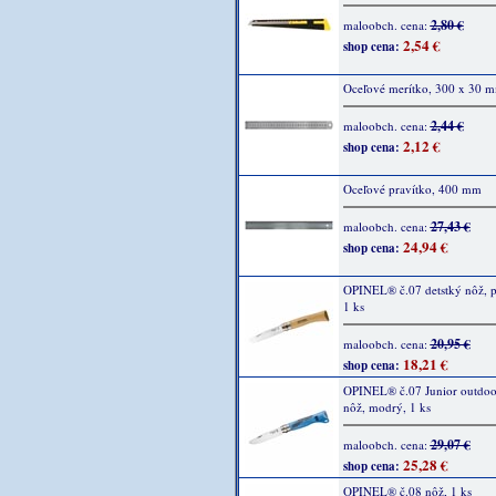
2,80 €
maloobch. cena:
2,54 €
shop cena:
Oceľové merítko, 300 x 30 
2,44 €
maloobch. cena:
2,12 €
shop cena:
Oceľové pravítko, 400 mm
27,43 €
maloobch. cena:
24,94 €
shop cena:
OPINEL® č.07 detstký nôž, p
1 ks
20,95 €
maloobch. cena:
18,21 €
shop cena:
OPINEL® č.07 Junior outdo
nôž, modrý, 1 ks
29,07 €
maloobch. cena:
25,28 €
shop cena:
OPINEL® č.08 nôž, 1 ks