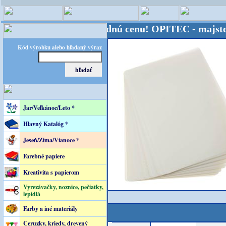
- Kvalita za výhodnú cenu!
OPITEC - majster kreatí
Kód výrobku alebo hľadaný výraz
Jar/Veľkánoc/Leto *
Hlavný Katalóg *
Jeseň/Zima/Vianoce *
Farebné papiere
Kreativita s papierom
Vyrezávačky, noznice, pečiatky,
lepidlá
Farby a iné materiály
Ceruzky, kriedy, drevený