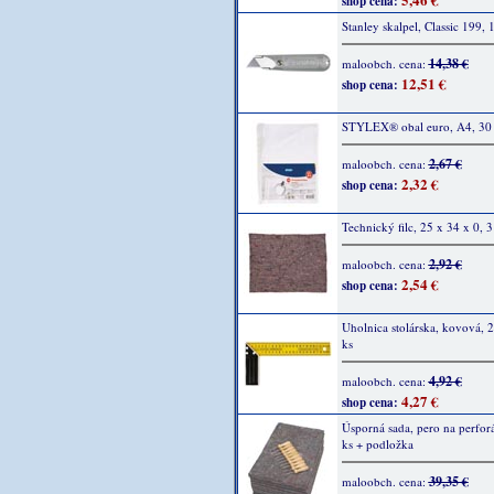
shop cena:
Stanley skalpel, Classic 199, 
14,38 €
maloobch. cena:
12,51 €
shop cena:
STYLEX® obal euro, A4, 30 
2,67 €
maloobch. cena:
2,32 €
shop cena:
Technický filc, 25 x 34 x 0, 3
2,92 €
maloobch. cena:
2,54 €
shop cena:
Uholnica stolárska, kovová,
ks
4,92 €
maloobch. cena:
4,27 €
shop cena:
Úsporná sada, pero na perfor
ks + podložka
39,35 €
maloobch. cena: