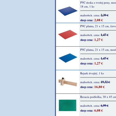
PVC doska z tvrdej peny, mod
18 cm, 1 ks
2,39 €
maloobch. cena:
2,08 €
shop cena:
PVC platna, 21 x 15 cm, červ
1,47 €
maloobch. cena:
1,27 €
shop cena:
PVC platna, 21 x 15 cm, modr
1,47 €
maloobch. cena:
1,27 €
shop cena:
Rejsek dvojitý, 1 ks
19,32 €
maloobch. cena:
16,80 €
shop cena:
Rezacia podložka, 30 x 45 cm
6,99 €
maloobch. cena:
6,08 €
shop cena: