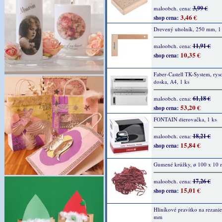
3,99 €
maloobch. cena:
3,46 €
shop cena:
Drevený uholník, 250 mm, 1
11,91 €
maloobch. cena:
10,35 €
shop cena:
Faber-Castell TK-System, rys
doska, A4, 1 ks
61,18 €
maloobch. cena:
53,20 €
shop cena:
FONTAIN dierovačka, 1 ks
18,21 €
maloobch. cena:
15,84 €
shop cena:
Gumené krúžky, ø 100 x 10 
17,26 €
maloobch. cena:
15,01 €
shop cena:
Hliníkové pravítko na rezanie
mm