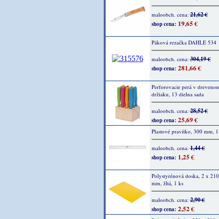
21,62 €
maloobch. cena:
19,65 €
shop cena:
Páková rezačka DAHLE 534
304,19 €
maloobch. cena:
281,66 €
shop cena:
Perforovacie perá v dreveno
držiaku, 13 dielna sada
28,52 €
maloobch. cena:
25,69 €
shop cena:
Plastové pravítko, 300 mm, 1
1,44 €
maloobch. cena:
1,25 €
shop cena:
Polystyrénová doska, 2 x 210
mm, žltá, 1 ks
2,90 €
maloobch. cena:
2,52 €
shop cena: