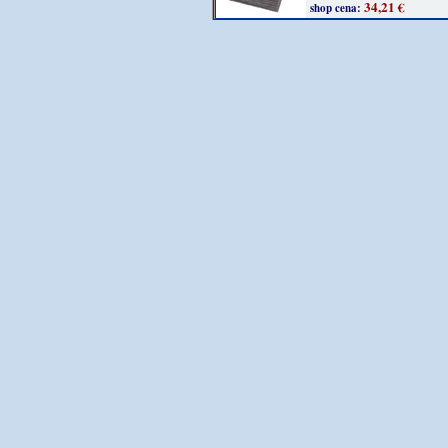
34,21 €
shop cena: