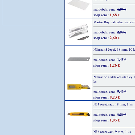
1,94 €
maloobch. cena:
1,68 €
shop cena:
Martor Boy náhradné nadstav
2,99 €
maloobch. cena:
2,60 €
shop cena:
Náhradná čepeľ, 18 mm, 10 ks
1,45 €
maloobch. cena:
1,26 €
shop cena:
Náhradné nadstavce Stanley 
ks
9,46 €
maloobch. cena:
8,23 €
shop cena:
Nôž orezávací, 18 mm, 1 ks
1,20 €
maloobch. cena:
1,05 €
shop cena:
Nôž orezávací, 9 mm, 1 ks