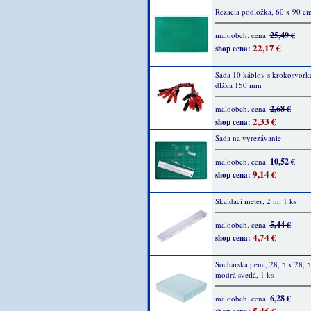
Rezacia podložka, 60 x 90 cm
25,49 €
maloobch. cena:
22,17 €
shop cena:
Sada 10 káblov s krokosvork
dlžka 150 mm
2,68 €
maloobch. cena:
2,33 €
shop cena:
Sada na vyrezávanie
10,52 €
maloobch. cena:
9,14 €
shop cena:
Skaldací meter, 2 m, 1 ks
5,44 €
maloobch. cena:
4,74 €
shop cena:
Sochárska pena, 28, 5 x 28, 5
modrá svetlá, 1 ks
6,28 €
maloobch. cena:
5,46 €