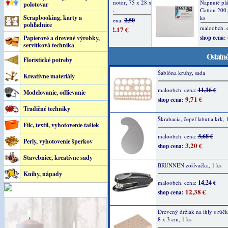
polotovar
Scrapbooking, karty a
pohľadnice
Papierové a drevené výrobky,
servítková technika
Ostatné
Floristické potreby
Šablóna kruhy, sada
Kreatívne materiály
11,16 €
maloobch. cena:
Modelovanie, odlievanie
9,71 €
shop cena:
Tradičné techniky
Škrabacia, čepeľ labutia krk, 
Filc, textil, vyhotovenie tašiek
3,68 €
maloobch. cena:
Perly, vyhotovenie šperkov
3,20 €
shop cena:
Stavebnice, kreatívne sady
BRUNNEN zošívačka, 1 ks
Knihy, nápady
14,24 €
maloobch. cena:
12,38 €
shop cena:
Drevený držiak na ihly s rúč
8 x 3 cm, 1 ks