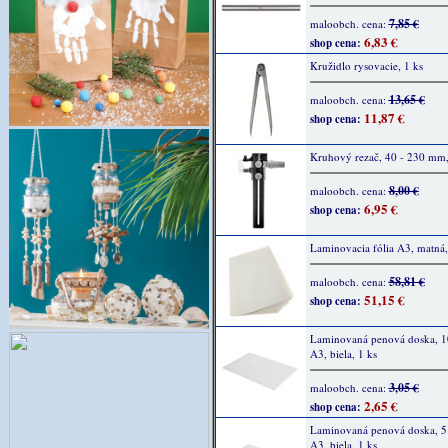
7,85 €
maloobch. cena:
6,83 €
shop cena:
Kružidlo rysovacie, 1 ks
13,65 €
maloobch. cena:
11,87 €
shop cena:
Kruhový rezač, 40 - 230 mm,
8,00 €
maloobch. cena:
6,95 €
shop cena:
Laminovacia fólia A3, matná,
58,81 €
maloobch. cena:
51,15 €
shop cena:
Laminovaná penová doska, 
A3, biela, 1 ks
3,05 €
maloobch. cena:
2,65 €
shop cena:
Laminovaná penová doska, 
A3, biela, 1 ks