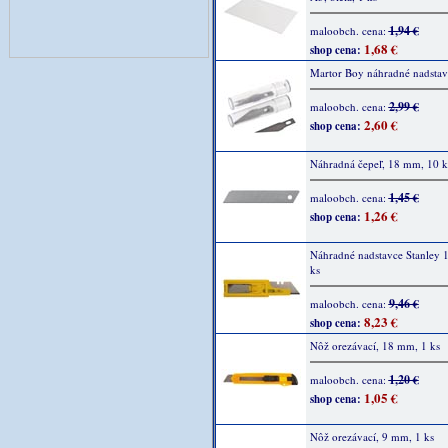
1,94 €
maloobch. cena:
1,68 €
shop cena:
Martor Boy náhradné nadstav
2,99 €
maloobch. cena:
2,60 €
shop cena:
Náhradná čepeľ, 18 mm, 10 ks
1,45 €
maloobch. cena:
1,26 €
shop cena:
Náhradné nadstavce Stanley 
ks
9,46 €
maloobch. cena:
8,23 €
shop cena:
Nôž orezávací, 18 mm, 1 ks
1,20 €
maloobch. cena:
1,05 €
shop cena:
Nôž orezávací, 9 mm, 1 ks