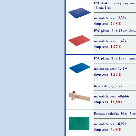
PVC doska z tvrdej peny, mod
18 cm, 1 ks
2,39 €
maloobch. cena:
2,08 €
shop cena:
PVC platna, 21 x 15 cm, červ
1,47 €
maloobch. cena:
1,27 €
shop cena:
PVC platna, 21 x 15 cm, modr
1,47 €
maloobch. cena:
1,27 €
shop cena:
Rejsek dvojitý, 1 ks
19,32 €
maloobch. cena:
16,80 €
shop cena:
Rezacia podložka, 30 x 45 cm
6,99 €
maloobch. cena:
6,08 €
shop cena: