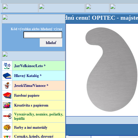
- Kvalita za výhodnú cenu!
OPITEC - majster kreatí
Kód výrobku alebo hľadaný výraz
Jar/Veľkánoc/Leto *
Hlavný Katalóg *
Jeseň/Zima/Vianoce *
Farebné papiere
Kreativita s papierom
Vyrezávačky, noznice, pečiatky,
lepidlá
Farby a iné materiály
Ceruzky, kriedy, drevený