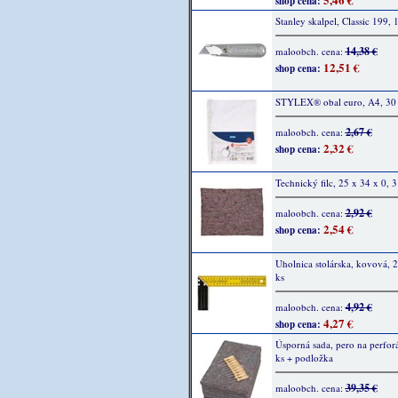
shop cena:
Stanley skalpel, Classic 199, 
14,38 €
maloobch. cena:
12,51 €
shop cena:
STYLEX® obal euro, A4, 30 
2,67 €
maloobch. cena:
2,32 €
shop cena:
Technický filc, 25 x 34 x 0, 3
2,92 €
maloobch. cena:
2,54 €
shop cena:
Uholnica stolárska, kovová,
ks
4,92 €
maloobch. cena:
4,27 €
shop cena:
Úsporná sada, pero na perfor
ks + podložka
39,35 €
maloobch. cena: