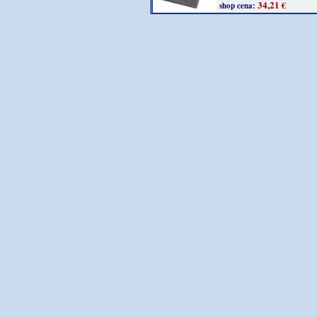
34,21 €
shop cena: