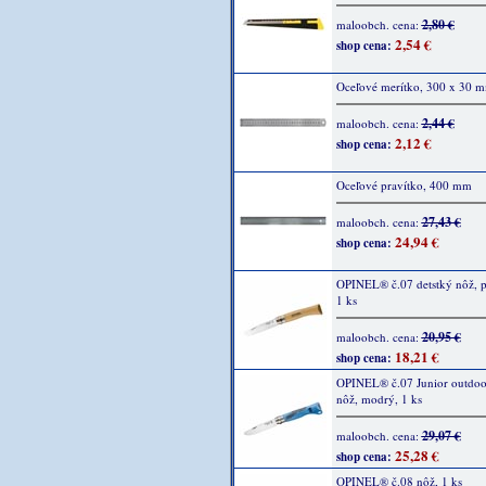
2,80 €
maloobch. cena:
2,54 €
shop cena:
Oceľové merítko, 300 x 30 
2,44 €
maloobch. cena:
2,12 €
shop cena:
Oceľové pravítko, 400 mm
27,43 €
maloobch. cena:
24,94 €
shop cena:
OPINEL® č.07 detstký nôž, p
1 ks
20,95 €
maloobch. cena:
18,21 €
shop cena:
OPINEL® č.07 Junior outdo
nôž, modrý, 1 ks
29,07 €
maloobch. cena:
25,28 €
shop cena:
OPINEL® č.08 nôž, 1 ks