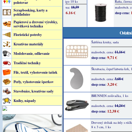
polotovar
Scrapbooking, karty a
pohľadnice
Papierové a drevené výrobky,
servítková technika
Ostatné
Floristické potreby
Šablóna kruhy, sada
Kreatívne materiály
11,16 €
maloobch. cena:
Modelovanie, odlievanie
9,71 €
shop cena:
Tradičné techniky
Škrabacia, čepeľ labutia krk, 
Filc, textil, vyhotovenie tašiek
3,68 €
maloobch. cena:
Perly, vyhotovenie šperkov
3,20 €
shop cena:
Stavebnice, kreatívne sady
BRUNNEN zošívačka, 1 ks
Knihy, nápady
14,24 €
maloobch. cena:
12,38 €
shop cena:
Drevený držiak na ihly s rúč
8 x 3 cm, 1 ks