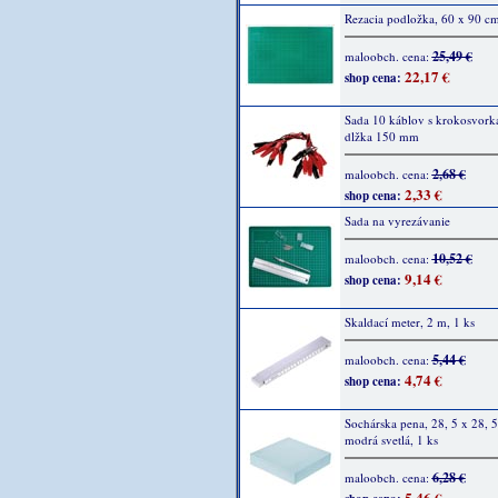
Rezacia podložka, 60 x 90 cm
25,49 €
maloobch. cena:
22,17 €
shop cena:
Sada 10 káblov s krokosvork
dlžka 150 mm
2,68 €
maloobch. cena:
2,33 €
shop cena:
Sada na vyrezávanie
10,52 €
maloobch. cena:
9,14 €
shop cena:
Skaldací meter, 2 m, 1 ks
5,44 €
maloobch. cena:
4,74 €
shop cena:
Sochárska pena, 28, 5 x 28, 5
modrá svetlá, 1 ks
6,28 €
maloobch. cena:
5,46 €