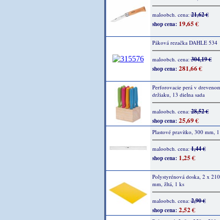
21,62 €
maloobch. cena:
19,65 €
shop cena:
Páková rezačka DAHLE 534
304,19 €
maloobch. cena:
281,66 €
shop cena:
Perforovacie perá v dreveno
držiaku, 13 dielna sada
28,52 €
maloobch. cena:
25,69 €
shop cena:
Plastové pravítko, 300 mm, 1
1,44 €
maloobch. cena:
1,25 €
shop cena:
Polystyrénová doska, 2 x 210
mm, žltá, 1 ks
2,90 €
maloobch. cena:
2,52 €
shop cena: