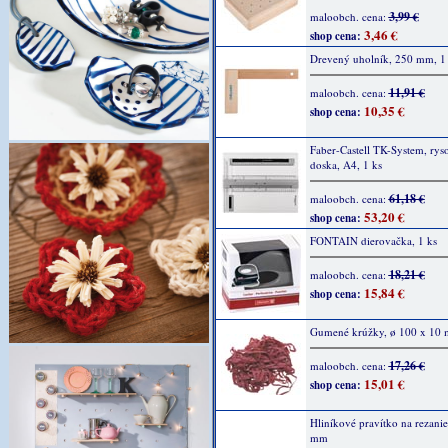
3,99 €
maloobch. cena:
3,46 €
shop cena:
Drevený uholník, 250 mm, 1
11,91 €
maloobch. cena:
10,35 €
shop cena:
Faber-Castell TK-System, rys
doska, A4, 1 ks
61,18 €
maloobch. cena:
53,20 €
shop cena:
FONTAIN dierovačka, 1 ks
18,21 €
maloobch. cena:
15,84 €
shop cena:
Gumené krúžky, ø 100 x 10 
17,26 €
maloobch. cena:
15,01 €
shop cena:
Hliníkové pravítko na rezanie
mm