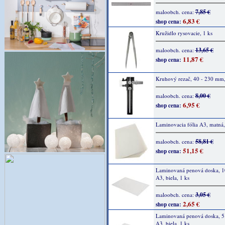
7,85 €
maloobch. cena:
6,83 €
shop cena:
Kružidlo rysovacie, 1 ks
13,65 €
maloobch. cena:
11,87 €
shop cena:
Kruhový rezač, 40 - 230 mm,
8,00 €
maloobch. cena:
6,95 €
shop cena:
Laminovacia fólia A3, matná,
58,81 €
maloobch. cena:
51,15 €
shop cena:
Laminovaná penová doska, 
A3, biela, 1 ks
3,05 €
maloobch. cena:
2,65 €
shop cena:
Laminovaná penová doska, 
A3, biela, 1 ks