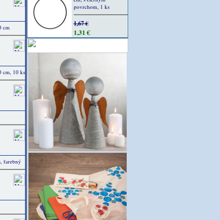
povrchom, 1 ks
1,67 €
0 cm
1,31 €
0 cm, 10 ks
s, farebný