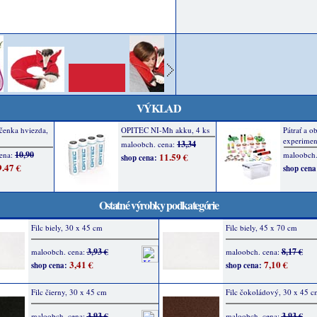
VÝKLAD
Ostatné výrobky podkategórie
Filc biely, 30 x 45 cm
Filc biely, 45 x 70 cm
3,93 €
8,17 €
maloobch. cena:
maloobch. cena:
3,41 €
7,10 €
shop cena:
shop cena:
Filc čierny, 30 x 45 cm
Filc čokoládový, 30 x 45 c
3,93 €
3,93 €
maloobch. cena:
maloobch. cena: