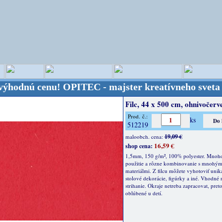
 cenu!
OPITEC - majster kreatívneho sveta - Kvali
Filc, 44 x 500 cm, ohnivočerv
Prod. č.:
ks
512219
19,09 €
maloobch. cena:
16,59 €
shop cena:
1,5mm, 150 g/m², 100% polyester. Mnoho
použitie a rôzne kombinovanie s mnohým
materiálmi. Z filcu môžete vyhotoviť uniká
stolové dekorácie, figúrky a iné. Vhodné n
strihanie. Okraje netreba zapracovat, preto
oblúbené u detí.