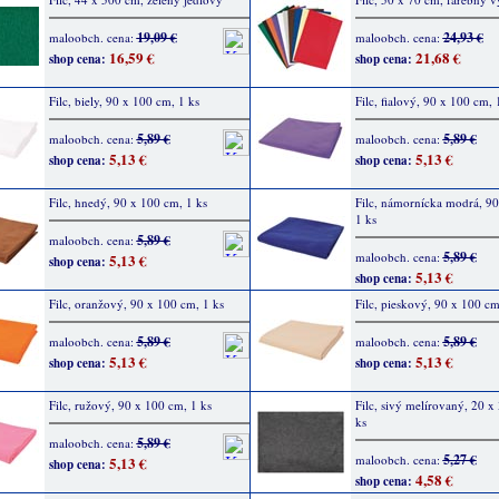
19,09 €
24,93 €
maloobch. cena:
maloobch. cena:
16,59 €
21,68 €
shop cena:
shop cena:
Filc, biely, 90 x 100 cm, 1 ks
Filc, fialový, 90 x 100 cm, 
5,89 €
5,89 €
maloobch. cena:
maloobch. cena:
5,13 €
5,13 €
shop cena:
shop cena:
Filc, hnedý, 90 x 100 cm, 1 ks
Filc, námornícka modrá, 90
1 ks
5,89 €
maloobch. cena:
5,89 €
maloobch. cena:
5,13 €
shop cena:
5,13 €
shop cena:
Filc, oranžový, 90 x 100 cm, 1 ks
Filc, pieskový, 90 x 100 cm
5,89 €
5,89 €
maloobch. cena:
maloobch. cena:
5,13 €
5,13 €
shop cena:
shop cena:
Filc, ružový, 90 x 100 cm, 1 ks
Filc, sivý melírovaný, 20 x
ks
5,89 €
maloobch. cena:
5,27 €
maloobch. cena:
5,13 €
shop cena:
4,58 €
shop cena: