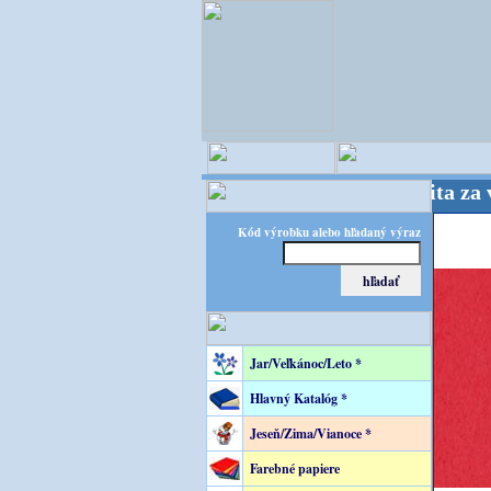
C - majster kreatívneho sveta - Kvalita za výhodnú
Kód výrobku alebo hľadaný výraz
Jar/Veľkánoc/Leto *
Hlavný Katalóg *
Jeseň/Zima/Vianoce *
Farebné papiere