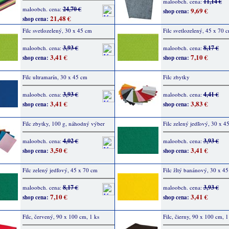
11,14 €
maloobch. cena:
24,70 €
maloobch. cena:
9,69 €
shop cena:
21,48 €
shop cena:
Filc svetlozelený, 30 x 45 cm
Filc svetlozelený, 45 x 70 
3,93 €
8,17 €
maloobch. cena:
maloobch. cena:
3,41 €
7,10 €
shop cena:
shop cena:
Filc ultramarín, 30 x 45 cm
Filc zbytky
3,93 €
4,41 €
maloobch. cena:
maloobch. cena:
3,41 €
3,83 €
shop cena:
shop cena:
Filc zbytky, 100 g, náhodný výber
Filc zelený jedľový, 30 x 4
4,02 €
3,93 €
maloobch. cena:
maloobch. cena:
3,50 €
3,41 €
shop cena:
shop cena:
Filc zelený jedľový, 45 x 70 cm
Filc žltý banánový, 30 x 4
8,17 €
3,93 €
maloobch. cena:
maloobch. cena:
7,10 €
3,41 €
shop cena:
shop cena:
Filc, červený, 90 x 100 cm, 1 ks
Filc, čierny, 90 x 100 cm, 1