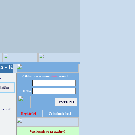
ita za výhodnú cenu!
Prihlasovacie meno
alebo
e-mail
s
Heslo
sa prať
Registrácia
Zabudnuté heslo
Váš košík je prázdny!