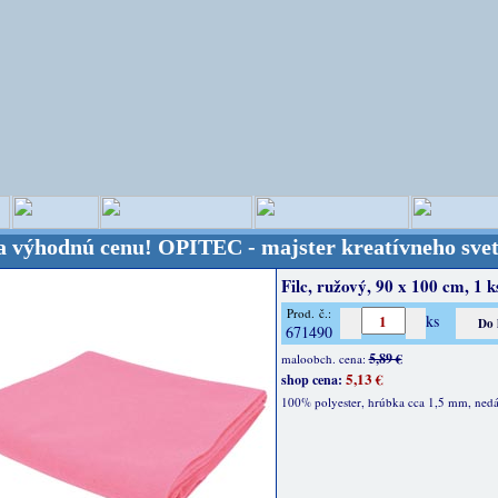
nú cenu!
OPITEC - majster kreatívneho sveta - Kval
Filc, ružový, 90 x 100 cm, 1 k
Prod. č.:
ks
671490
5,89 €
maloobch. cena:
5,13 €
shop cena:
100% polyester, hrúbka cca 1,5 mm, nedá 