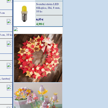
Sveteľná dióda LED
blikajúca, žltá, 8 mm,
10 ks
0 cm
6,37 €
4,98 €
0 cm, 10 ks
s, farebný