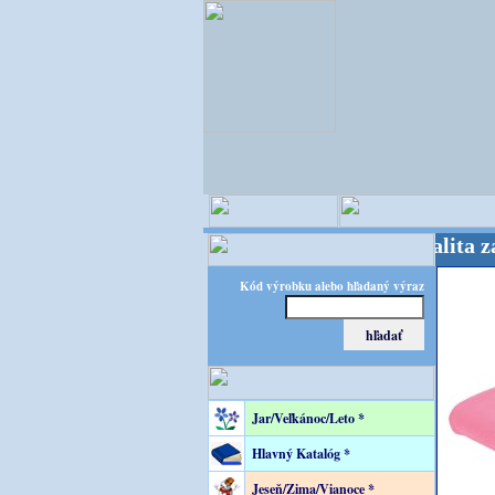
EC - majster kreatívneho sveta - Kvalita za výhod
Kód výrobku alebo hľadaný výraz
Jar/Veľkánoc/Leto *
Hlavný Katalóg *
Jeseň/Zima/Vianoce *