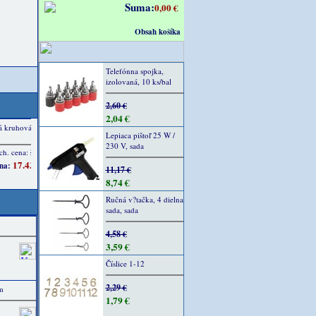
Suma:
0,00 €
Obsah košíka
Telefónna spojka,
izolovaná, 10 ks/bal
2,60 €
2,04 €
Lepiaca pištoľ 25 W /
230 V, sada
11,17 €
8,74 €
Ručná v?tačka, 4 dielna
sada, sada
4,58 €
3,59 €
Číslice 1-12
2,29 €
m
1,79 €