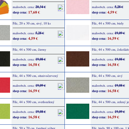
20,34 €
5,28 €
maloobch. cena:
maloobch. cena:
17,68 €
4,59 €
shop cena:
shop cena:
Filc, 20 x 30 cm, sivý, 10 ks
Filc, 44 x 500 cm, biely
5,28 €
19,09 €
maloobch. cena:
maloobch. cena:
4,59 €
16,59 €
shop cena:
shop cena:
Filc, 44 x 500 cm, čierny
Filc, 44 x 500 cm, čokolád
19,08 €
19,08 €
maloobch. cena:
maloobch. cena:
16,58 €
16,58 €
shop cena:
shop cena:
Filc, 44 x 500 cm, ohnivočervený
Filc, 44 x 500 cm, sivý
19,09 €
19,08 €
maloobch. cena:
maloobch. cena:
16,59 €
16,58 €
shop cena:
shop cena:
Filc, 44 x 500 cm, svetlozelený
Filc, 44 x 500 cm, zelený j
19,08 €
19,09 €
maloobch. cena:
maloobch. cena:
16,58 €
16,59 €
shop cena:
shop cena:
Filc, 50 x 70 cm, farebný výber
Filc, biely, 90 x 100 cm, 1 