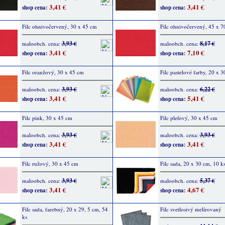
3,41 €
3,41 €
shop cena:
shop cena:
Filc ohnivočervený, 30 x 45 cm
Filc ohnivočervený, 45 x 7
3,93 €
8,17 €
maloobch. cena:
maloobch. cena:
3,41 €
7,10 €
shop cena:
shop cena:
Filc oranžový, 30 x 45 cm
Filc pastelové farby, 20 x 3
3,93 €
6,22 €
maloobch. cena:
maloobch. cena:
3,41 €
5,41 €
shop cena:
shop cena:
Filc pink, 30 x 45 cm
Filc pleťový, 30 x 45 cm
3,93 €
3,93 €
maloobch. cena:
maloobch. cena:
3,41 €
3,41 €
shop cena:
shop cena:
Filc ružový, 30 x 45 cm
Filc sada, 20 x 30 cm, 10 k
3,93 €
5,37 €
maloobch. cena:
maloobch. cena:
3,41 €
4,67 €
shop cena:
shop cena:
Filc sada, farebný, 20 x 29, 5 cm, 54
Filc svetlosivý melírovaný
ks