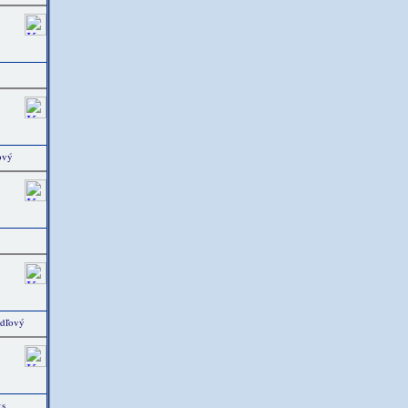
ový
edľový
ks