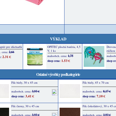
VÝKLAD
Ostatné výrobky podkategórie
Filc biely, 30 x 45 cm
Filc biely, 45 x 70 cm
3,93 €
8,17 €
maloobch. cena:
maloobch. cena:
3,41 €
7,10 €
shop cena:
shop cena:
Filc čierny, 30 x 45 cm
Filc čokoládový, 30 x 45 c
3,93 €
3,93 €
maloobch. cena:
maloobch. cena: