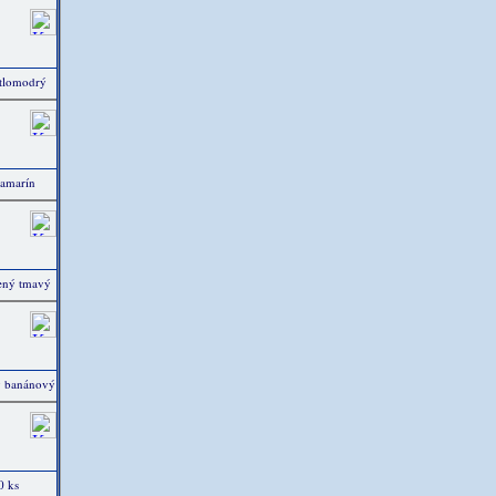
etlomodrý
ramarín
lený tmavý
tý banánový
0 ks