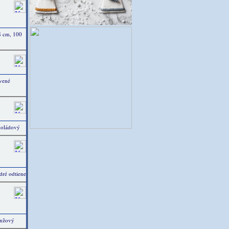
 8 cm, 100
rvené
okoládový
dré odtiene
anžový