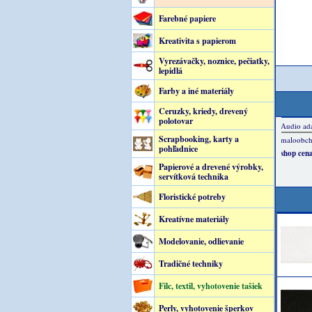
Farebné papiere
Kreativita s papierom
Vyrezávačky, noznice, pečiatky,
lepidlá
Farby a iné materiály
Ceruzky, kriedy, drevený
polotovar
Scrapbooking, karty a
pohľadnice
Papierové a drevené výrobky,
servítková technika
Floristické potreby
Kreatívne materiály
Modelovanie, odlievanie
Tradičné techniky
Filc, textil, vyhotovenie tašiek
Perly, vyhotovenie šperkov