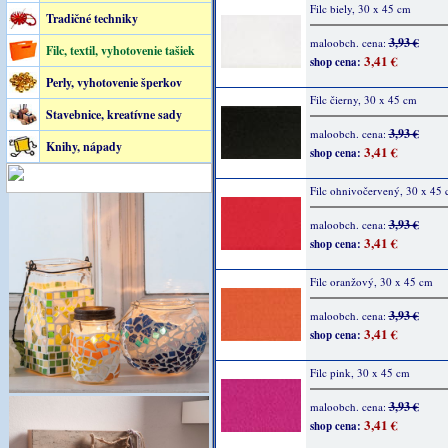
Filc biely, 30 x 45 cm
Tradičné techniky
3,93 €
maloobch. cena:
Filc, textil, vyhotovenie tašiek
3,41 €
shop cena:
Perly, vyhotovenie šperkov
Filc čierny, 30 x 45 cm
Stavebnice, kreatívne sady
3,93 €
maloobch. cena:
Knihy, nápady
3,41 €
shop cena:
Filc ohnivočervený, 30 x 45
3,93 €
maloobch. cena:
3,41 €
shop cena:
Filc oranžový, 30 x 45 cm
3,93 €
maloobch. cena:
3,41 €
shop cena:
Filc pink, 30 x 45 cm
3,93 €
maloobch. cena:
3,41 €
shop cena: