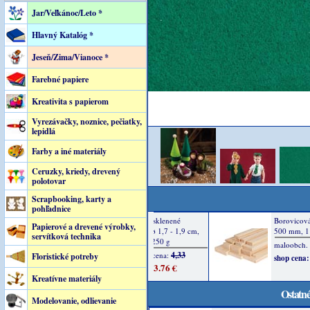
Jar/Veľkánoc/Leto *
Hlavný Katalóg *
Jeseň/Zima/Vianoce *
Farebné papiere
Kreativita s papierom
Vyrezávačky, noznice, pečiatky,
lepidlá
Farby a iné materiály
Ceruzky, kriedy, drevený
polotovar
Scrapbooking, karty a
pohľadnice
Papierové a drevené výrobky,
servítková technika
Floristické potreby
Kreatívne materiály
Ostatné
Modelovanie, odlievanie