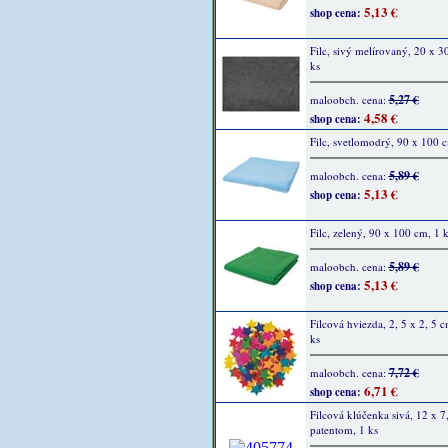
5,13 €
shop cena:
Filc, sivý melírovaný, 20 x 3
ks
5,27 €
maloobch. cena:
4,58 €
shop cena:
Filc, svetlomodrý, 90 x 100 c
5,89 €
maloobch. cena:
5,13 €
shop cena:
Filc, zelený, 90 x 100 cm, 1 k
5,89 €
maloobch. cena:
5,13 €
shop cena:
Filcová hviezda, 2, 5 x 2, 5 
ks
7,72 €
maloobch. cena:
6,71 €
shop cena:
Filcová klúčenka sivá, 12 x 7,
patentom, 1 ks