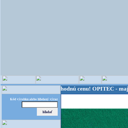
a - Kvalita za výhodnú cenu!
OPITEC - majster kre
Kód výrobku alebo hľadaný výraz