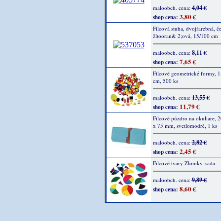
4,04 €
maloobch. cena:
3,80 €
shop cena:
Filcová stuha, dvojfarebná, č
žltooran& 2;ová, 15/100 cm
8,11 €
maloobch. cena:
7,65 €
shop cena:
Filcové geometrické formy, 1,
cm, 500 ks
13,55 €
maloobch. cena:
11,79 €
shop cena:
Filcové púzdro na okuliare, 
x 75 mm, svetlomodré, 1 ks
2,82 €
maloobch. cena:
2,45 €
shop cena:
Filcové tvary Zlomky, sada
9,89 €
maloobch. cena:
8,60 €
shop cena: