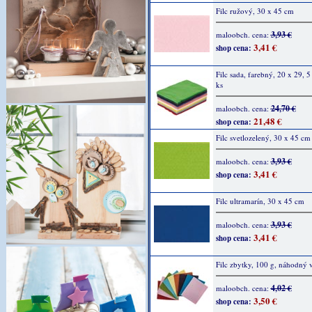
Filc ružový, 30 x 45 cm
3,93 €
maloobch. cena:
3,41 €
shop cena:
Filc sada, farebný, 20 x 29, 
ks
24,70 €
maloobch. cena:
21,48 €
shop cena:
Filc svetlozelený, 30 x 45 cm
3,93 €
maloobch. cena:
3,41 €
shop cena:
Filc ultramarín, 30 x 45 cm
3,93 €
maloobch. cena:
3,41 €
shop cena:
Filc zbytky, 100 g, náhodný 
4,02 €
maloobch. cena:
3,50 €
shop cena: