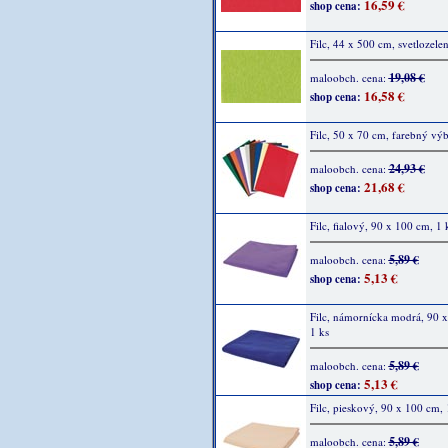
16,59 €
shop cena:
Filc, 44 x 500 cm, svetlozele
19,08 €
maloobch. cena:
16,58 €
shop cena:
Filc, 50 x 70 cm, farebný výb
24,93 €
maloobch. cena:
21,68 €
shop cena:
Filc, fialový, 90 x 100 cm, 1 
5,89 €
maloobch. cena:
5,13 €
shop cena:
Filc, námornícka modrá, 90 
1 ks
5,89 €
maloobch. cena:
5,13 €
shop cena:
Filc, pieskový, 90 x 100 cm, 
5,89 €
maloobch. cena: