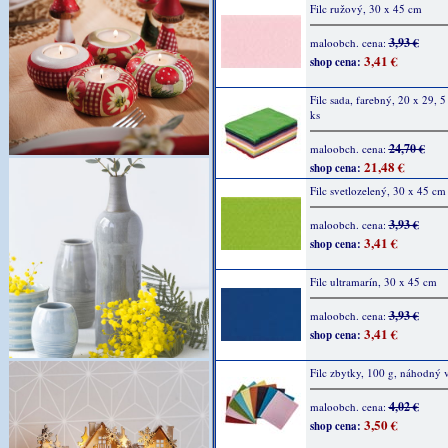
Filc ružový, 30 x 45 cm
3,93 €
maloobch. cena:
3,41 €
shop cena:
Filc sada, farebný, 20 x 29, 
ks
24,70 €
maloobch. cena:
21,48 €
shop cena:
Filc svetlozelený, 30 x 45 cm
3,93 €
maloobch. cena:
3,41 €
shop cena:
Filc ultramarín, 30 x 45 cm
3,93 €
maloobch. cena:
3,41 €
shop cena:
Filc zbytky, 100 g, náhodný 
4,02 €
maloobch. cena:
3,50 €
shop cena: