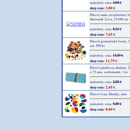
4,04 €
maloobch. cena:
3,80 €
shop cena:
Filcová stuha, dvojfarebná, č
žltooran& 2;ová, 15/100 cm
8,11 €
maloobch. cena:
7,65 €
shop cena:
Filcové geometrické formy, 1,
cm, 500 ks
13,55 €
maloobch. cena:
11,79 €
shop cena:
Filcové púzdro na okuliare, 
x 75 mm, svetlomodré, 1 ks
2,82 €
maloobch. cena:
2,45 €
shop cena:
Filcové tvary Zlomky, sada
9,89 €
maloobch. cena:
8,60 €
shop cena: