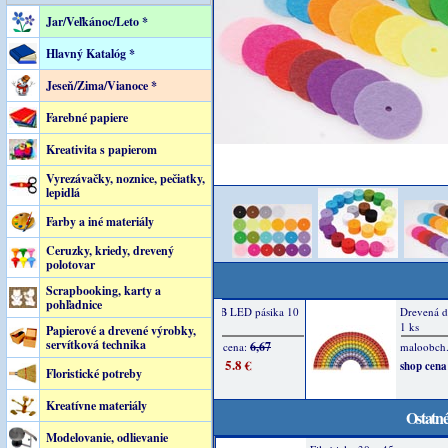
Jar/Veľkánoc/Leto *
Hlavný Katalóg *
Jeseň/Zima/Vianoce *
Farebné papiere
Kreativita s papierom
Vyrezávačky, noznice, pečiatky,
lepidlá
Farby a iné materiály
Ceruzky, kriedy, drevený
polotovar
Scrapbooking, karty a
pohľadnice
Papierové a drevené výrobky,
servítková technika
Floristické potreby
Kreatívne materiály
Ostatné
Modelovanie, odlievanie