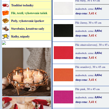
Filc biely, 30 x 45 cm
Tradičné techniky
3,93 €
maloobch. cena:
3,41 €
Filc, textil, vyhotovenie tašiek
shop cena:
Perly, vyhotovenie šperkov
Filc čierny, 30 x 45 cm
Stavebnice, kreatívne sady
3,93 €
maloobch. cena:
3,41 €
shop cena:
Knihy, nápady
Filc ohnivočervený, 30 x 45
3,93 €
maloobch. cena:
3,41 €
shop cena:
Filc oranžový, 30 x 45 cm
3,93 €
maloobch. cena:
3,41 €
shop cena:
Filc pink, 30 x 45 cm
3,93 €
maloobch. cena:
3,41 €
shop cena: