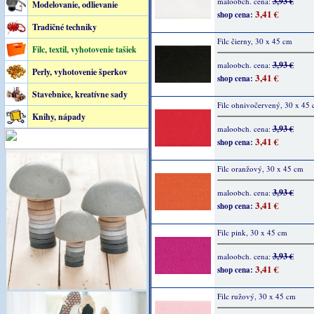
3,93 €
maloobch. cena:
Modelovanie, odlievanie
3,41 €
shop cena:
Tradičné techniky
Filc čierny, 30 x 45 cm
Filc, textil, vyhotovenie tašiek
3,93 €
maloobch. cena:
Perly, vyhotovenie šperkov
3,41 €
shop cena:
Stavebnice, kreatívne sady
Filc ohnivočervený, 30 x 45
Knihy, nápady
3,93 €
maloobch. cena:
3,41 €
shop cena:
Filc oranžový, 30 x 45 cm
3,93 €
maloobch. cena:
3,41 €
shop cena:
Filc pink, 30 x 45 cm
3,93 €
maloobch. cena:
3,41 €
shop cena:
Filc ružový, 30 x 45 cm