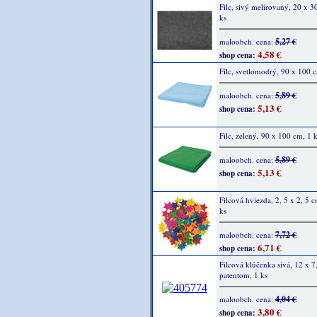
Filc, sivý melírovaný, 20 x 3
ks
5,27 €
maloobch. cena:
4,58 €
shop cena:
Filc, svetlomodrý, 90 x 100 c
5,89 €
maloobch. cena:
5,13 €
shop cena:
Filc, zelený, 90 x 100 cm, 1 k
5,89 €
maloobch. cena:
5,13 €
shop cena:
Filcová hviezda, 2, 5 x 2, 5 
ks
7,72 €
maloobch. cena:
6,71 €
shop cena:
Filcová klúčenka sivá, 12 x 7,
patentom, 1 ks
4,04 €
maloobch. cena:
3,80 €
shop cena: