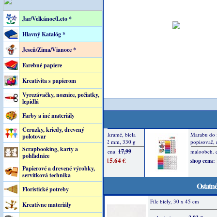
Jar/Veľkánoc/Leto *
Hlavný Katalóg *
Jeseň/Zima/Vianoce *
Farebné papiere
Kreativita s papierom
Vyrezávačky, noznice, pečiatky,
lepidlá
Farby a iné materiály
Ceruzky, kriedy, drevený
polotovar
Scrapbooking, karty a
pohľadnice
Papierové a drevené výrobky,
servítková technika
Ostatné
Floristické potreby
Filc biely, 30 x 45 cm
Kreatívne materiály