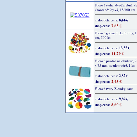
Filcová stuha, dvojfarebná, č
žltooran& 2;ová, 15/100 cm
8,11 €
maloobch. cena:
7,65 €
shop cena:
Filcové geometrické formy, 1,
cm, 500 ks
13,55 €
maloobch. cena:
11,79 €
shop cena:
Filcové púzdro na okuliare, 
x 75 mm, svetlomodré, 1 ks
2,82 €
maloobch. cena:
2,45 €
shop cena:
Filcové tvary Zlomky, sada
9,89 €
maloobch. cena:
8,60 €
shop cena: