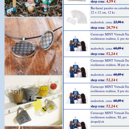
4,59 €
shop cena:
Bavlnené puzdro na ceruzku,
22 x 12 cm, 12 ks
23,90 €
maloobch. cena:
20,79 €
shop cena:
Curiscope MINT Virtuali-Tee
rozšírenou realitou, L pre d
60,09 €
maloobch. cena:
52,24 €
shop cena:
Curiscope MINT Virtuali-Tee
rozšírenou realitou, M pre d
60,09 €
maloobch. cena:
52,24 €
shop cena:
Curiscope MINT Virtuali-Tee
rozšírenou realitou, S pre d
60,09 €
maloobch. cena:
52,24 €
shop cena:
Curiscope MINT Virtuali-Tee
rozšírenou realitou, XL pre
dospelých