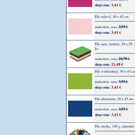
3,41 €
shop cena:
Filc ružový, 30 x 45 cm
3,93 €
maloobch. cena:
3,41 €
shop cena:
Filc sada, farebný, 20 x 29,
ks
24,70 €
maloobch. cena:
21,48 €
shop cena:
Filc svetlozelený, 30 x 45 c
3,93 €
maloobch. cena:
3,41 €
shop cena:
Filc ultramarín, 30 x 45 cm
3,93 €
maloobch. cena:
3,41 €
shop cena:
Filc zbytky, 100 g, náhodný