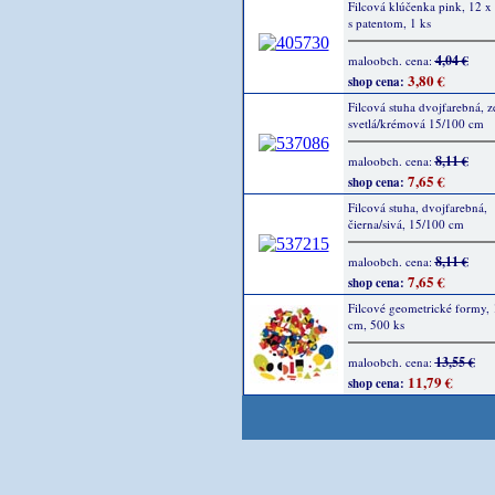
Filcová klúčenka pink, 12 x 
s patentom, 1 ks
4,04 €
maloobch. cena:
3,80 €
shop cena:
Filcová stuha dvojfarebná, z
svetlá/krémová 15/100 cm
8,11 €
maloobch. cena:
7,65 €
shop cena:
Filcová stuha, dvojfarebná,
čierna/sivá, 15/100 cm
8,11 €
maloobch. cena:
7,65 €
shop cena:
Filcové geometrické formy, 1
cm, 500 ks
13,55 €
maloobch. cena:
11,79 €
shop cena: