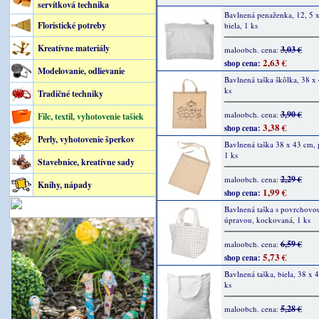
servítková technika
Bavlnená penaženka, 12, 5 x
Floristické potreby
biela, 1 ks
Kreatívne materiály
3,03 €
maloobch. cena:
2,63 €
shop cena:
Modelovanie, odlievanie
Bavlnená taška škôlka, 38 x
ks
Tradičné techniky
3,90 €
maloobch. cena:
Filc, textil, vyhotovenie tašiek
3,38 €
shop cena:
Perly, vyhotovenie šperkov
Bavlnená taška 38 x 43 cm, 
1 ks
Stavebnice, kreatívne sady
2,29 €
maloobch. cena:
Knihy, nápady
1,99 €
shop cena:
Bavlnená taška s povrchovo
úpravou, kockovaná, 1 ks
6,59 €
maloobch. cena:
5,73 €
shop cena:
Bavlnená taška, biela, 38 x 
ks
5,28 €
maloobch. cena: