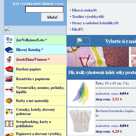
Kód výrobku alebo hľadaný výraz
• Filcová stuha(0)
• Textilné výrobky(68)
• Strasy a ozdobné kristáliky(0)
• Filc(87)
Vyberte si z na
Jar/Veľkánoc/Leto *
Hlavný Katalóg *
Jeseň/Zima/Vianoce *
Farebné papiere
Filc, textil, vyhotovenie tašiek vetky prod
Kreativita s papierom
Šatka, 45 x 45 cm, 3 ks
Vyrezávačky, noznice, pečiatky,
lepidlá
4,03 €
maloobch. cena:
3,51 €
shop cena:
Farby a iné materiály
Ceruzky, kriedy, drevený
Bavlnená kuchárska čiapka, 
polotovar
ks
Scrapbooking, karty a
4,84 €
pohľadnice
maloobch. cena:
4,20 €
shop cena:
Papierové a drevené výrobky,